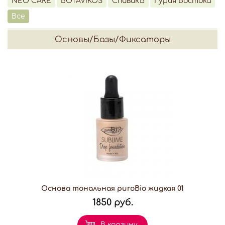
NEO CARE
BOTAVIKOS
СпивакЪ
Гурия Востока
Все
Основы/Базы/Фиксаторы
Основа тональная puroBio жидкая 01
1850 руб.
В корзину