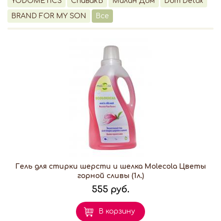
YODOMETICS
СпивакЪ
Милин Дом
Dom Detox
BRAND FOR MY SON
Все
Гель для стирки шерсти и шелка Molecola Цветы
горной сливы (1л.)
555 руб.
В корзину