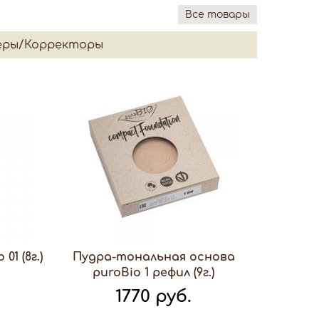
Все товары
еры/Корректоры
1 (8г.)
Пудра-тональная основа
puroBio 1 рефил (9г.)
1770 руб.