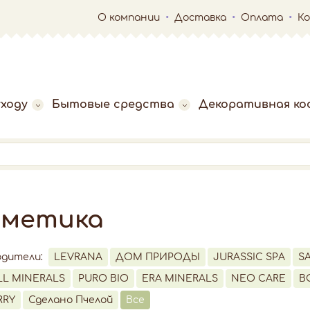
О компании
Доставка
Оплата
К
ходу
Бытовые средства
Декоративная ко
сметика
одители:
LEVRANA
ДОМ ПРИРОДЫ
JURASSIC SPA
S
LL MINERALS
PURO BIO
ERA MINERALS
NEO CARE
B
RRY
Сделано Пчелой
Все