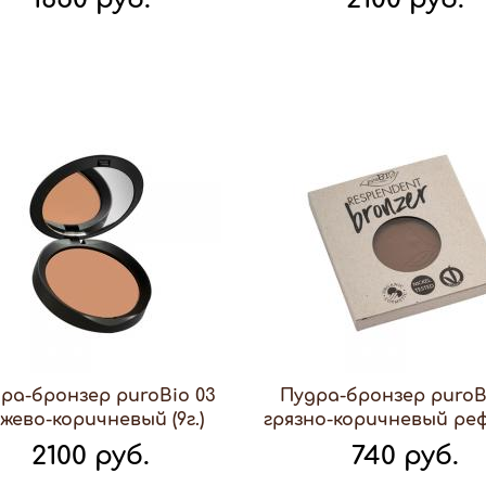
ра-бронзер puroBio 03
Пудра-бронзер puroB
жево-коричневый (9г.)
грязно-коричневый рефи
2100 руб.
740 руб.