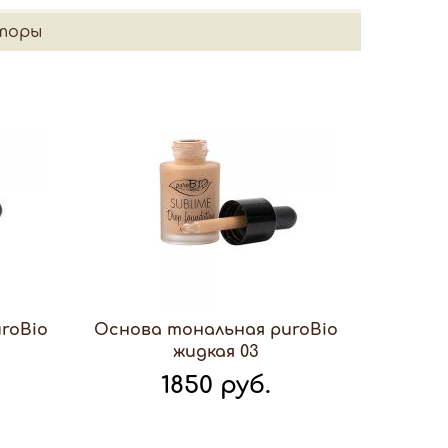
торы
roBio
Основа тональная puroBio
жидкая 03
1850 руб.