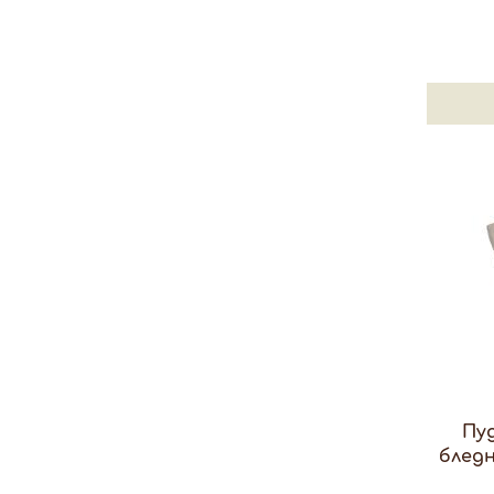
Пуд
бледн