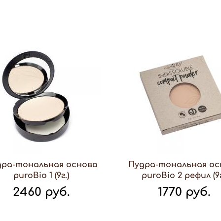
дра-тональная основа
Пудра-тональная ос
puroBio 1 (9г.)
puroBio 2 рефил (9г
2460 руб.
1770 руб.