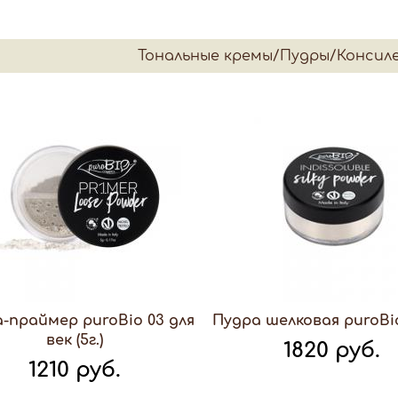
Тональные кремы/Пудры/Консил
-праймер puroBio 03 для
Пудра шелковая puroBio 0
век (5г.)
1820 руб.
1210 руб.