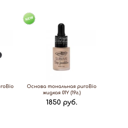
roBio
Основа тональная puroBio
жидкая 01Y (19г.)
1850 руб.