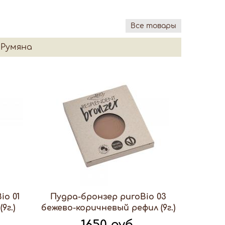
Все товары
/Румяна
io 01
Пудра-бронзер puroBio 03
9г.)
бежево-коричневый рефил (9г.)
1650 руб.