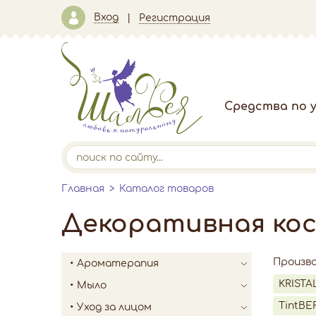
Вход
Регистрация
Средства по у
Главная
Каталог товаров
Декоративная ко
Произв
Ароматерапия
KRISTA
Мыло
TintBE
Уход за лицом