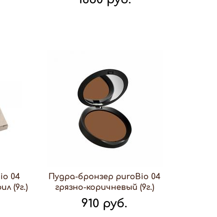
io 04
Пудра-бронзер puroBio 04
л (9г.)
грязно-коричневый (9г.)
910 руб.