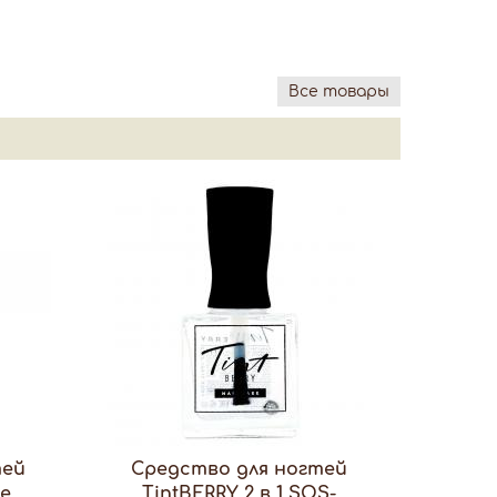
Все товары
тей
Средство для ногтей
ое
TintBERRY 2 в 1 SOS-