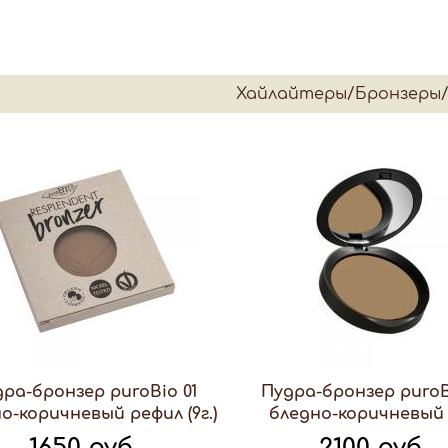
Хайлайтеры/Бронзеры
ра-бронзер puroBio 01
Пудра-бронзер puroB
о-коричневый рефил (9г.)
бледно-коричневый (
1650 руб.
2100 руб.