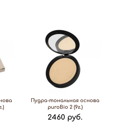
нова
Пудра-тональная основа
.)
puroBio 2 (9г.)
2460 руб.