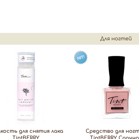
Для ногтей
кость для снятия лака
Средство для ног
TintBERRY
TintBERRY Срочн