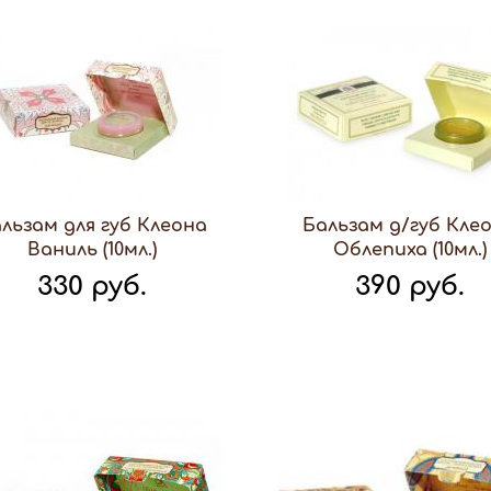
льзам для губ Клеона
Бальзам д/губ Кле
Ваниль (10мл.)
Облепиха (10мл.)
330 руб.
390 руб.