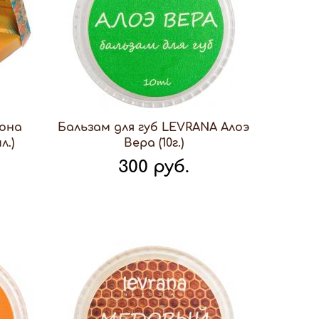
еона
Бальзам для губ LEVRANA Алоэ
л.)
Вера (10г.)
300 руб.