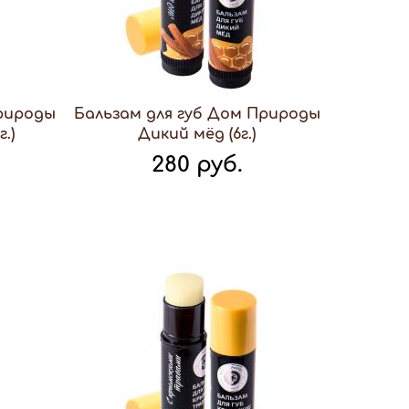
Природы
Бальзам для губ Дом Природы
.)
Дикий мёд (6г.)
280 руб.