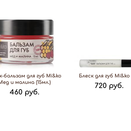
к-бальзам для губ Mi&ko
Блеск для губ Mi&k
Мед и малина (15мл.)
720 руб.
460 руб.