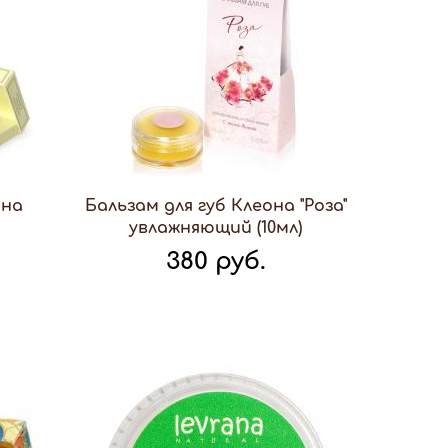
она
Бальзам для губ Клеона "Роза"
увлажняющий (10мл)
380 руб.