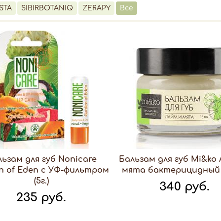
STA
SIBIRBOTANIQ
ZERAPY
Все
ьзам для губ Nonicare
Бальзам для губ Mi&ko
n of Eden с УФ-фильтром
мята бактерицидный (
(5г.)
340 руб.
235 руб.