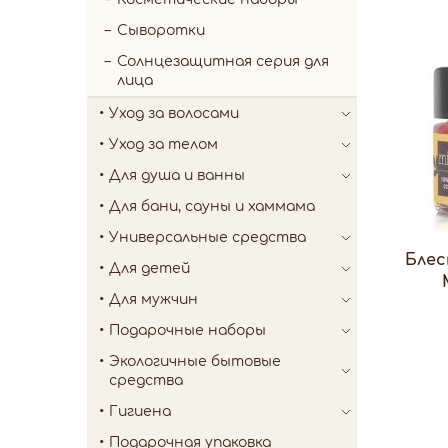
Сыворотки
Солнцезащитная серия для
лица
Уход за волосами
Уход за телом
Для душа и ванны
Для бани, сауны и хаммама
Универсальные средства
Блес
Для детей
Для мужчин
Подарочные наборы
Экологичные бытовые
средства
Гигиена
Подарочная упаковка