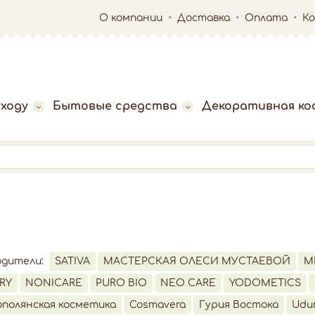
О компании
Доставка
Оплата
К
ходу
Бытовые средства
Декоративная ко
одители:
SATIVA
МАСТЕРСКАЯ ОЛЕСИ МУСТАЕВОЙ
M
RY
NONICARE
PURO BIO
NEO CARE
YODOMETICS
полянская косметика
Cosmavera
Гурия Востока
Udu