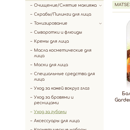
MATSE
Очищение/Снятие макияжа
Скрабы/Пилинги для лица
Тонизирование
Сыворотки и флюиды
Кремы для лица
Масла косметические для
лица
Маски для лица
Специальные средства для
лица
Уход за кожей вокруг глаз
Бал
Уход за бровями и
Garde
ресницами
Уход за губами
Аксессуары для лица
Косметические наборы