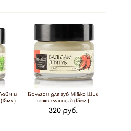
 Лайм и
Бальзам для губ Mi&ko Шик
15мл.)
заживляющий (15мл.)
320 руб.