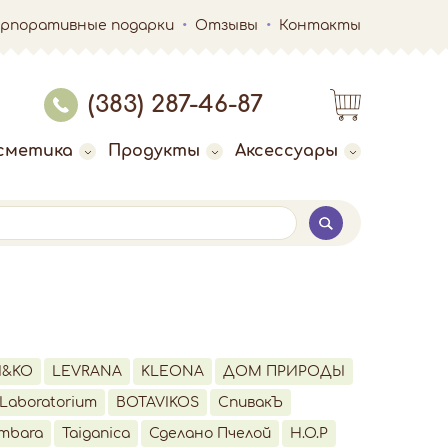
орпоративные подарки
Отзывы
Контакты
(383) 287-46-87
сметика
Продукты
Аксессуары
I&KO
LEVRANA
KLEONA
ДОМ ПРИРОДЫ
Laboratorium
BOTAVIKOS
СпивакЪ
mbara
Taiganica
Сделано Пчелой
H.O.P