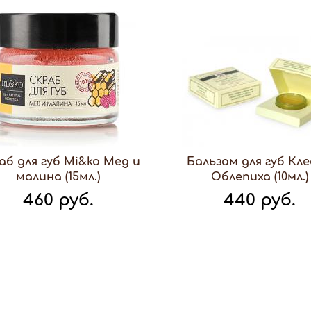
аб для губ Mi&ko Мед и
Бальзам для губ Кл
малина (15мл.)
Облепиха (10мл.)
460 руб.
440 руб.