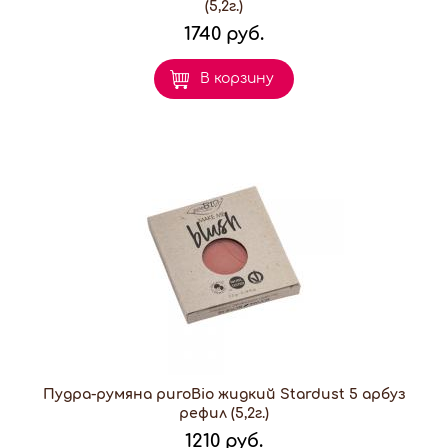
(5,2г.)
1740 руб.
В корзину
Пудра-румяна puroBio жидкий Stardust 5 арбуз
рефил (5,2г.)
1210 руб.