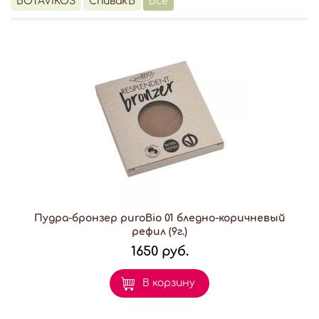
BOTAVIKOS
СпивакЪ
Все
Пудра-бронзер puroBio 01 бледно-коричневый
рефил (9г.)
1650 руб.
В корзину