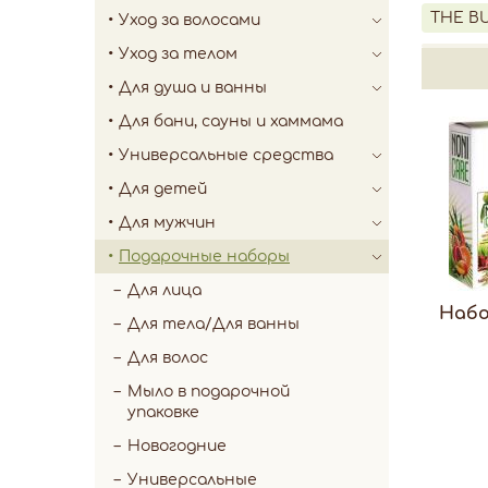
THE B
Уход за волосами
Уход за телом
Для душа и ванны
Для бани, сауны и хаммама
Универсальные средства
Для детей
Для мужчин
Подарочные наборы
Для лица
Набо
Для тела/Для ванны
Для волос
Мыло в подарочной
упаковке
Новогодние
Универсальные