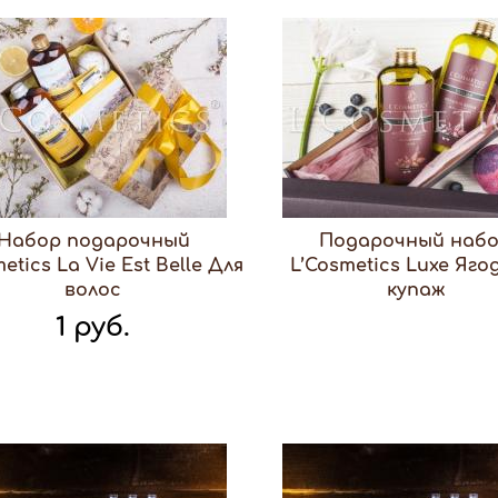
Набор подарочный
Подарочный наб
etics La Vie Est Belle Для
L’Cosmetics Luxe Яг
волос
купаж
1 руб.