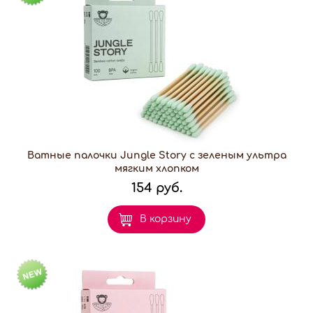
Ватные палочки Jungle Story с зеленым ультра
мягким хлопком
154 руб.
В корзину