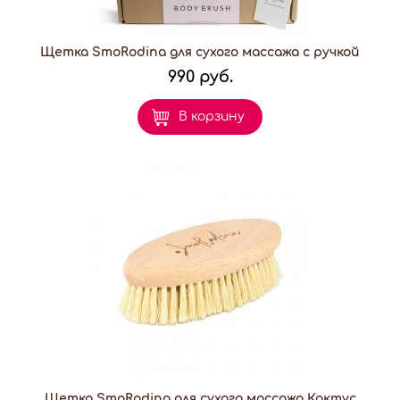
Щетка SmoRodina для сухого массажа с ручкой
990 руб.
В корзину
Щетка SmoRodina для сухого массажа Кактус