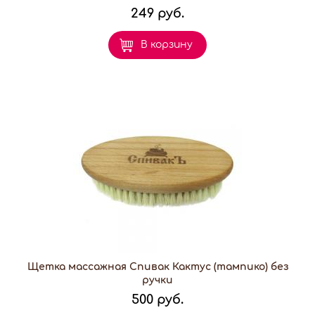
249 руб.
В корзину
Щетка массажная Спивак Кактус (тампико) без
ручки
500 руб.