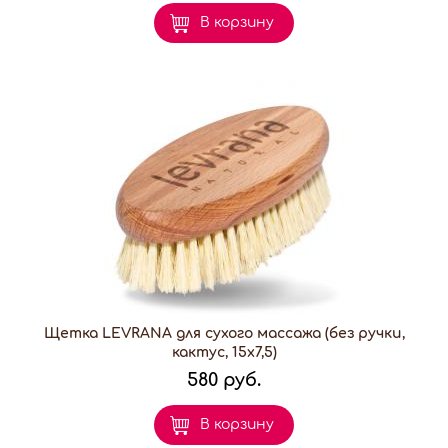
В корзину
Щетка LEVRANA для сухого массажа (без ручки,
кактус, 15х7,5)
580 руб.
В корзину