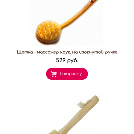
Щетка - массажер круг. на изогнутой ручке
529 руб.
В корзину