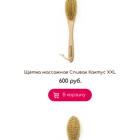
Щетка массажная Спивак Кактус XXL
600 руб.
В корзину