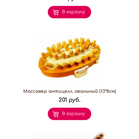
В корзину
Массажер антицелл. овальный (13*8см)
201 руб.
В корзину