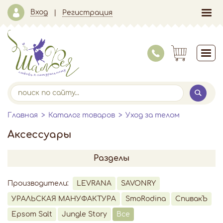
Вход
Регистрация
Главная
Каталог товаров
Уход за телом
Аксессуары
Разделы
Производители:
LEVRANA
SAVONRY
УРАЛЬСКАЯ МАНУФАКТУРА
SmoRodina
СпивакЪ
Epsom Salt
Jungle Story
Все