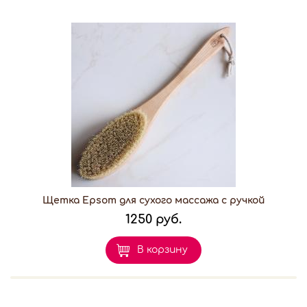
Щетка Epsom для сухого массажа с ручкой
1250 руб.
В корзину