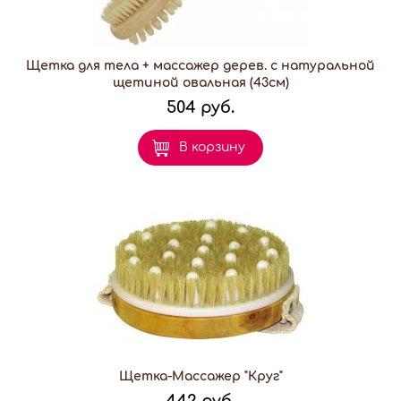
Щетка для тела + массажер дерев. с натуральной
щетиной овальная (43см)
504 руб.
В корзину
Щетка-Массажер "Круг"
442 руб.