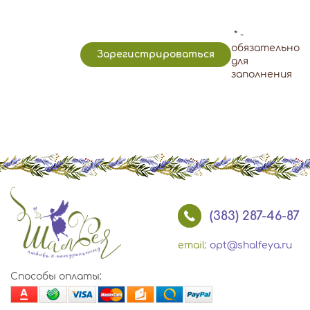
*
-
обязательно
для
заполнения
(383) 287-46-87
email:
opt@shalfeya.ru
Способы оплаты: