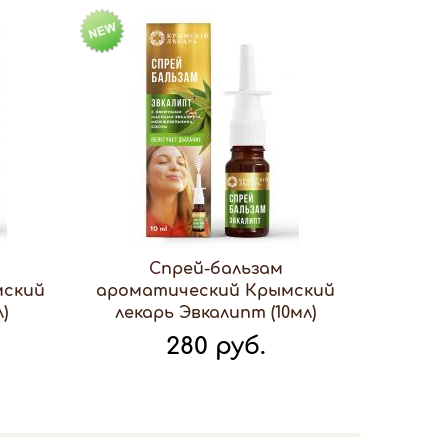
Спрей-бальзам
мский
ароматический Крымский
)
лекарь Эвкалипт (10мл)
280 руб.