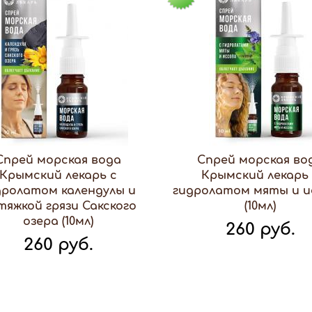
Спрей морская вода
Спрей морская во
Крымский лекарь с
Крымский лекарь
дролатом календулы и
гидролатом мяты и и
тяжкой грязи Сакского
(10мл)
озера (10мл)
260 руб.
260 руб.