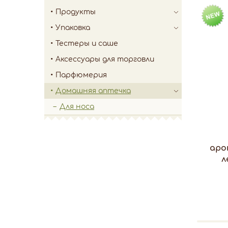
Продукты
Упаковка
Тестеры и саше
Аксессуары для торговли
Парфюмерия
Домашняя аптечка
Для носа
аро
л