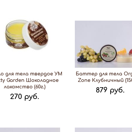
о для тела твердое УМ
Баттер для тела Or
tty Garden Шоколадное
Zone Клубничный (150
лакомство (60г.)
879 руб.
270 руб.