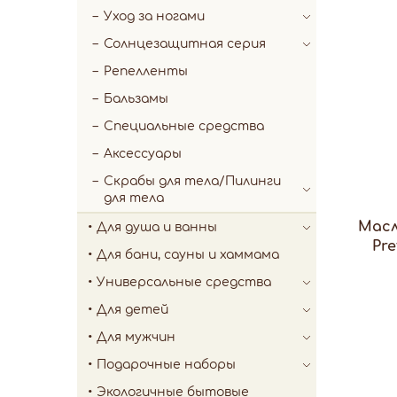
Уход за ногами
Солнцезащитная серия
Репелленты
Бальзамы
Специальные средства
Аксессуары
Скрабы для тела/Пилинги
для тела
Масл
Для душа и ванны
Pre
Для бани, сауны и хаммама
Универсальные средства
Для детей
Для мужчин
Подарочные наборы
Экологичные бытовые