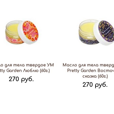
о для тела твердое УМ
Масло для тела твер
tty Garden Люблю (60г.)
Pretty Garden Восто
сказка (60г.)
270 руб.
270 руб.