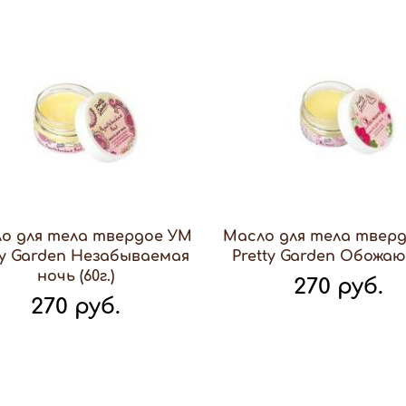
о для тела твердое УМ
Масло для тела твер
ty Garden Незабываемая
Pretty Garden Обожаю (
ночь (60г.)
270 руб.
270 руб.