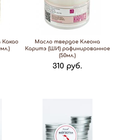
 Какао
Масло твердое Клеона
мл.)
Каритэ (ШИ) рафинированное
(50мл.)
310 руб.