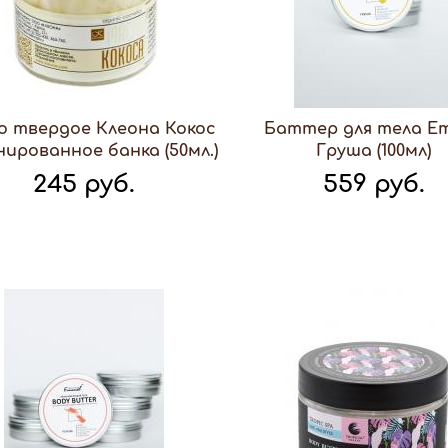
о твердое Клеона Кокос
Баттер для тела E
ированное банка (50мл.)
Груша (100мл)
245 руб.
559 руб.