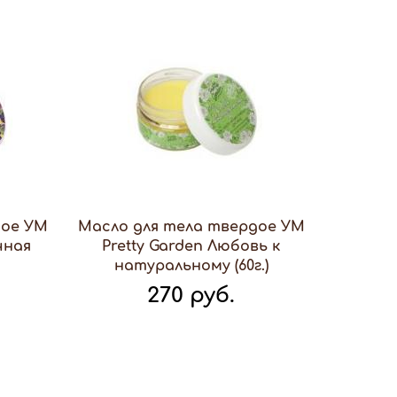
дое УМ
Масло для тела твердое УМ
чная
Pretty Garden Любовь к
натуральному (60г.)
270 руб.