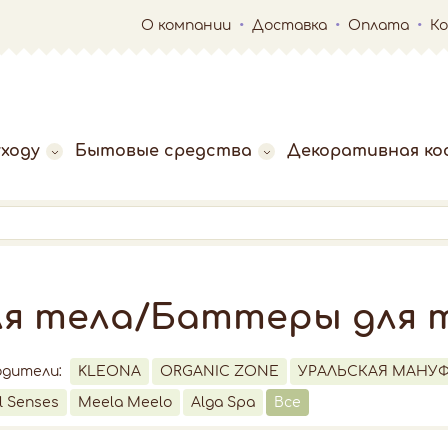
О компании
Доставка
Оплата
К
ходу
Бытовые средства
Декоративная ко
ля тела/Баттеры для 
одители:
KLEONA
ORGANIC ZONE
УРАЛЬСКАЯ МАНУФ
l Senses
Meela Meelo
Alga Spa
Все