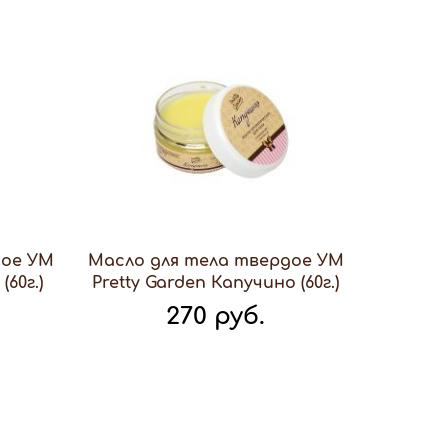
дое УМ
Масло для тела твердое УМ
60г.)
Pretty Garden Капучино (60г.)
270 руб.