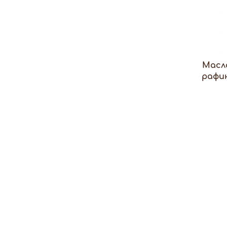
Масл
рафин