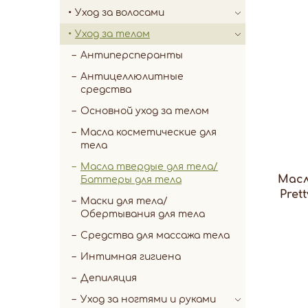
Уход за волосами
Уход за телом
Антиперсперанты
Антицеллюлитные
средства
Основной уход за телом
Масла косметические для
тела
Масла твердые для тела/
Масл
Баттеры для тела
Pret
Маски для тела/
Обертывания для тела
Средства для массажа тела
Интимная гигиена
Депиляция
Уход за ногтями и руками