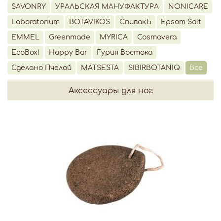
SAVONRY
УРАЛЬСКАЯ МАНУФАКТУРА
NONICARE
Laboratorium
BOTAVIKOS
СпивакЪ
Epsom Salt
EMMEL
Greenmade
MYRICA
Cosmavera
EcoBox!
Happy Bar
Гурия Востока
Сделано Пчелой
MATSESTA
SIBIRBOTANIQ
Все
Аксессуары для ног