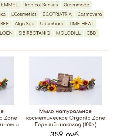
EMMEL
Tropical Senses
Greenmade
ика
L'Cosmetics
ECOTRIATRIA
Cosmavera
IREE
Alga Spa
Udumbara
TIME HEAT
LOEN
SIBIRBOTANIQ
MOLODILL
CBD
ое
Мыло натуральное
c Zone
косметическое Organic Zone
вином и
Горький шоколад (100г.)
359 руб.