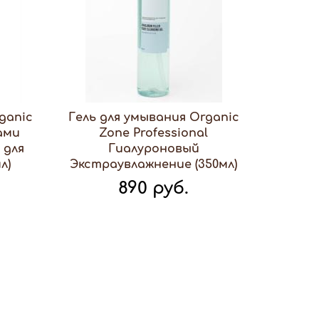
ganic
Гель для умывания Organic
ами
Zone Professional
 для
Гиалуроновый
л)
Экстраувлажнение (350мл)
890 руб.