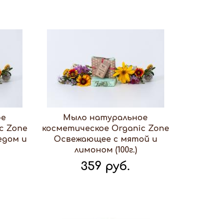
ое
Мыло натуральное
c Zone
косметическое Organic Zone
едом и
Освежающее с мятой и
лимоном (100г.)
359 руб.