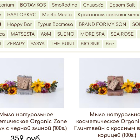
torium
BOTAVIKOS
SmoRodina
СпивакЪ
Epsom Salt
A
БЛАГОВКУС
Meela Meelo
Краснополянская космет
!
Happy Bar
Гурия Востока
BRAND FOR MY SON
SO
ca
MATSESTA
WoM
SUENO
MORE SPA
SEA ROSE
I
ZERAPY
YASYA
THE BUNT
BIO SNK
Все
Мыло натуральное
Мыло натуральн
етическое Organic Zone
косметическое Organi
л с черной глиной (100г.)
Глинтвейн с красным 
корицей (100г.)
359 руб.