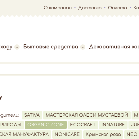
О компании
Доставка
Оплата
К
ходу
Бытовые средства
Декоративная ко
у
одители:
SATIVA
МАСТЕРСКАЯ ОЛЕСИ МУСТАЕВОЙ
M
ПРИРОДЫ
ORGANIC ZONE
ECOCRAFT
INNATURE
JUR
СКАЯ МАНУФАКТУРА
NONICARE
Крымская роза
NEO 