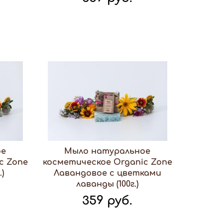
ое
Мыло натуральное
c Zone
косметическое Organic Zone
)
Лавандовое с цветками
лаванды (100г.)
359 руб.