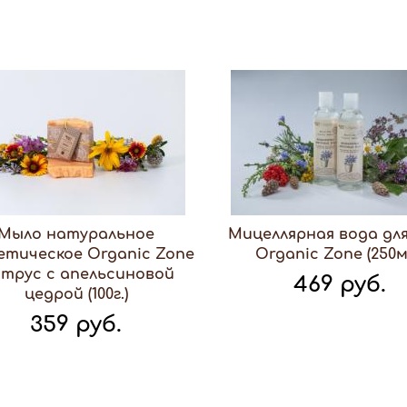
Мыло натуральное
Мицеллярная вода для
етическое Organic Zone
Organic Zone (250м
трус с апельсиновой
469 руб.
цедрой (100г.)
359 руб.