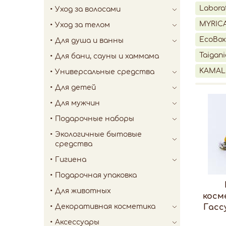
Labora
Уход за волосами
MYRIC
Уход за телом
EcoBox
Для душа и ванны
Taigani
Для бани, сауны и хаммама
KAMAL
Универсальные средства
Для детей
Для мужчин
Подарочные наборы
Экологичные бытовые
средства
Гигиена
Подарочная упаковка
Для животных
косм
Декоративная косметика
Гассу
Аксессуары