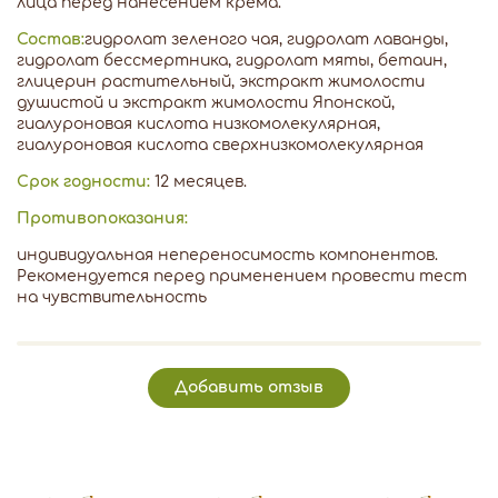
лица перед нанесением крема.
Состав:
гидролат зеленого чая, гидролат лаванды,
гидролат бессмертника, гидролат мяты, бетаин,
глицерин растительный, экстракт жимолости
душистой и экстракт жимолости Японской,
гиалуроновая кислота низкомолекулярная,
гиалуроновая кислота сверхнизкомолекулярная
Срок годности:
12 месяцев.
Противопоказания:
индивидуальная непереносимость компонентов.
Рекомендуется перед применением провести тест
на чувствительность
Добавить отзыв