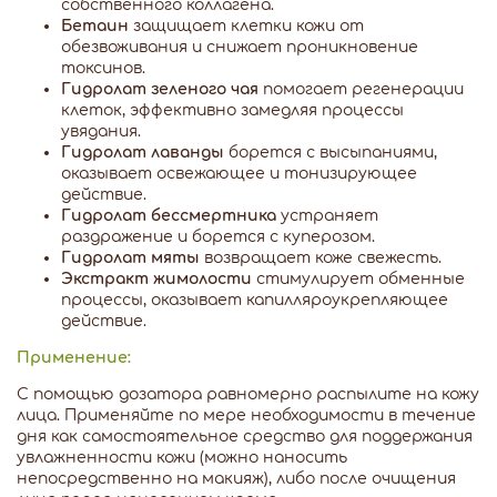
собственного коллагена.
Бетаин
защищает клетки кожи от
обезвоживания и снижает проникновение
токсинов.
Гидролат зеленого чая
помогает регенерации
клеток, эффективно замедляя процессы
увядания.
Гидролат лаванды
борется с высыпаниями,
оказывает освежающее и тонизирующее
действие.
Гидролат бессмертника
устраняет
раздражение и борется с куперозом.
Гидролат мяты
возвращает коже свежесть.
Экстракт жимолости
стимулирует обменные
процессы, оказывает капилляроукрепляющее
действие.
Применение:
С помощью дозатора равномерно распылите на кожу
лица. Применяйте по мере необходимости в течение
дня как самостоятельное средство для поддержания
увлажненности кожи (можно наносить
непосредственно на макияж), либо после очищения