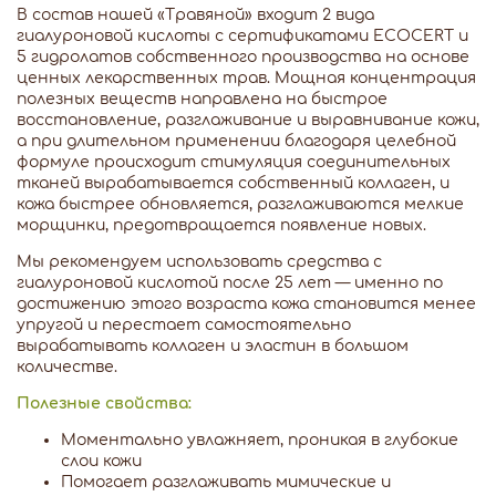
В состав нашей «Травяной» входит 2 вида
гиалуроновой кислоты с сертификатами ECOCERT и
5 гидролатов собственного производства на основе
ценных лекарственных трав. Мощная концентрация
полезных веществ направлена на быстрое
восстановление, разглаживание и выравнивание кожи,
а при длительном применении благодаря целебной
формуле происходит стимуляция соединительных
тканей вырабатывается собственный коллаген, и
кожа быстрее обновляется, разглаживаются мелкие
морщинки, предотвращается появление новых.
Мы рекомендуем использовать средства с
гиалуроновой кислотой после 25 лет — именно по
достижению этого возраста кожа становится менее
упругой и перестает самостоятельно
вырабатывать коллаген и эластин в большом
количестве.
Полезные свойства:
Моментально увлажняет, проникая в глубокие
слои кожи
Помогает разглаживать мимические и