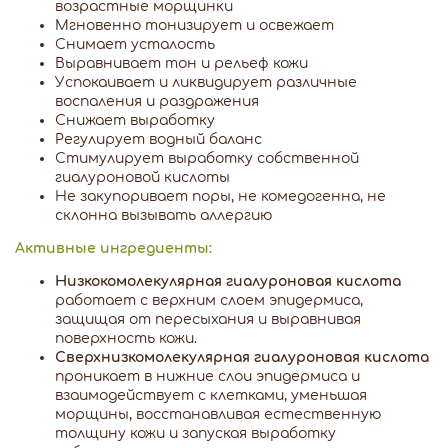
возрастные морщинки
Мгновенно тонизирует и освежает
Снимает усталость
Выравнивает тон и рельеф кожи
Успокаивает и ликвидирует различные
воспаления и раздражения
Снижает выработку
Регулирует водный баланс
Стимулирует выработку собственной
гиалуроновой кислоты
Не закупоривает поры, не комедогенна, не
склонна вызывать аллергию
Активные ингредиенты:
Низкокомолекулярная гиалуроновая кислота
работает с верхним слоем эпидермиса,
защищая от пересыхания и выравнивая
поверхность кожи.
Сверхнизкомолекулярная гиалуроновая кислота
проникает в нижние слои эпидермиса и
взаимодействует с клетками, уменьшая
морщины, восстанавливая естественную
толщину кожи и запуская выработку