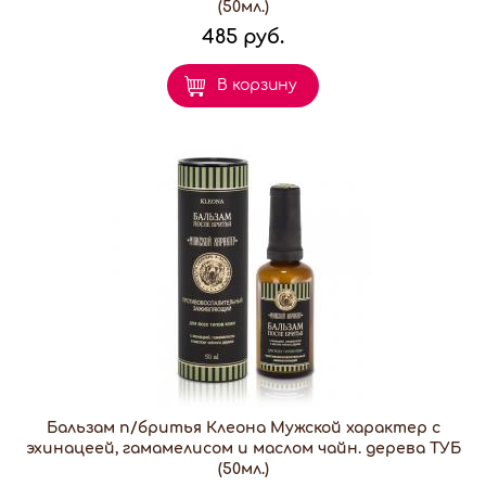
(50мл.)
485 руб.
В корзину
Бальзам п/бритья Клеона Мужской характер с
эхинацеей, гамамелисом и маслом чайн. дерева ТУБ
(50мл.)