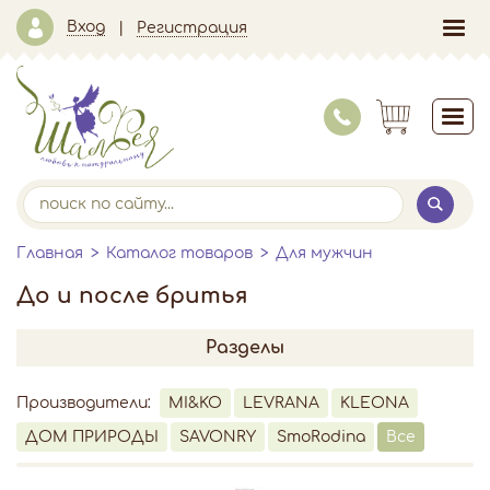
Вход
Регистрация
Главная
Каталог товаров
Для мужчин
До и после бритья
Разделы
Производители:
MI&KO
LEVRANA
KLEONA
ДОМ ПРИРОДЫ
SAVONRY
SmoRodina
Все