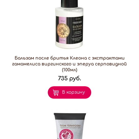
Бальзам после бритья Клеона с экстрактами
гамамелиса виргинского и эперуа серповидной
(100мл)
735 руб.
В корзину