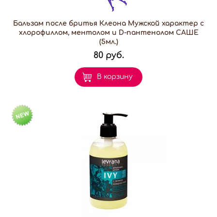
Бальзам после бритья Клеона Мужской характер с
хлорофиллом, ментолом и D-пантенолом САШЕ
(5мл.)
80 руб.
В корзину