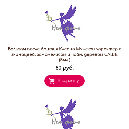
Бальзам после бритья Клеона Мужской характер с
эхинацеей, гамамелисом и чайн. деревом САШЕ
(5мл.)
80 руб.
В корзину