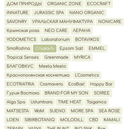
ДОМ ПРИРОДЫ
ORGANIC ZONE
ECOCRAFT
INNATURE
JURASSIC SPA
NANO ORGANIC
SAVONRY
УРАЛЬСКАЯ МАНУФАКТУРА
NONICARE
Крымская роза
NEO CARE
ЛЕРАНА
YODOMETICS
Laboratorium
BOTAVIKOS
SmoRodina
СпивакЪ
Epsom Salt
EMMEL
Tropical Senses
Greenmade
MYRICA
БЛАГОВКУС
Meela Meelo
Краснополянская косметика
L'Cosmetics
ECOTRIATRIA
Cosmavera
EcoBox!
Happy Bar
Гурия Востока
BRAND FOR MY SON
SOIREE
Alga Spa
Udumbara
TIME HEAT
Taiganica
MATSESTA
WoM
SUENO
MORE SPA
SEA ROSE
LOEN
SIBIRBOTANIQ
MOLODILL
CBD
KAMALI
ZERAPY
YASYA
THE BUNT
BIO SNK
Все