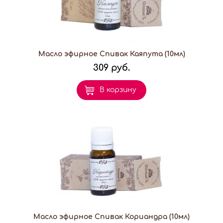
Масло эфирное Спивак Каяпута (10мл)
309 руб.
В корзину
Масло эфирное Спивак Кориандра (10мл)