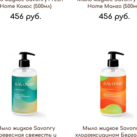
Home Кокос (500мл)
Home Манго (500м
456 руб.
456 руб.
ыло жидкое Savonry
Мыло жидкое Savonr
ревесная свежесть и
хлоргексидином Берг