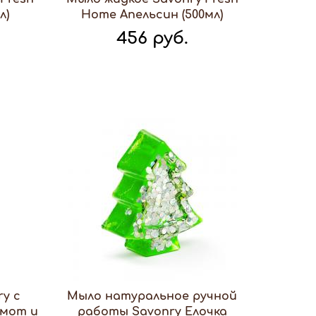
л)
Home Апельсин (500мл)
456 руб.
y с
Мыло натуральное ручной
амот и
работы Savonry Елочка