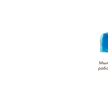
Мыл
раб