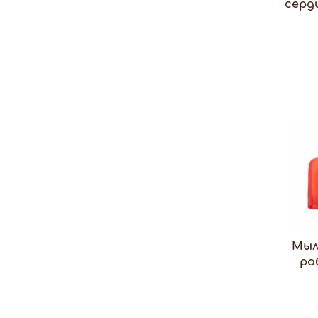
сердц
Мыл
ра