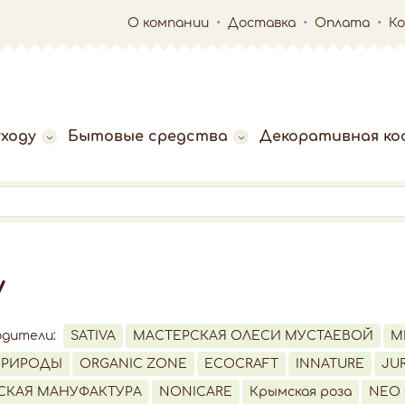
О компании
Доставка
Оплата
К
ходу
Бытовые средства
Декоративная ко
у
одители:
SATIVA
МАСТЕРСКАЯ ОЛЕСИ МУСТАЕВОЙ
M
ПРИРОДЫ
ORGANIC ZONE
ECOCRAFT
INNATURE
JUR
СКАЯ МАНУФАКТУРА
NONICARE
Крымская роза
NEO 