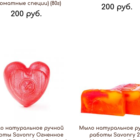
роматные специи) (80г)
200 руб.
200 руб.
о натуральное ручной
Мыло натуральное р
оты Savonry Огненное
работы Savonry 2