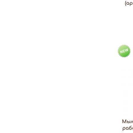
(а
Мыл
раб