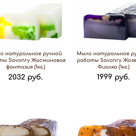
о натуральное ручной
Мыло натуральное р
ты Savonry Жасминовая
работы Savonry Жоз
фантазия (1кг.)
Фиалка (1кг.)
2032 руб.
1999 руб.