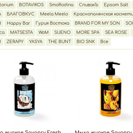
torium
BOTAVIKOS
SmoRodina
СпивакЪ
Epsom Salt
A
БЛАГОВКУС
Meela Meelo
Краснополянская космет
!
Happy Bar
Гурия Востока
BRAND FOR MY SON
SO
ca
MATSESTA
WoM
SUENO
MORE SPA
SEA ROSE
I
ZERAPY
YASYA
THE BUNT
BIO SNK
Все
о жидкое Savonry Fresh
Мыло жидкое Savonry 