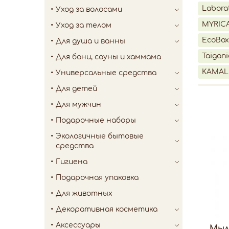
Labora
Уход за волосами
MYRIC
Уход за телом
EcoBox
Для душа и ванны
Taigani
Для бани, сауны и хаммама
KAMAL
Универсальные средства
Для детей
Для мужчин
Подарочные наборы
Экологичные бытовые
средства
Гигиена
Подарочная упаковка
Для животных
Декоративная косметика
Аксессуары
Мыл