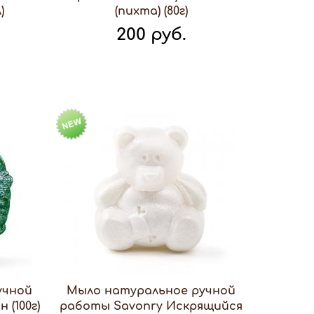
)
(пихта) (80г)
200 руб.
учной
Мыло натуральное ручной
 (100г)
работы Savonry Искрящийся