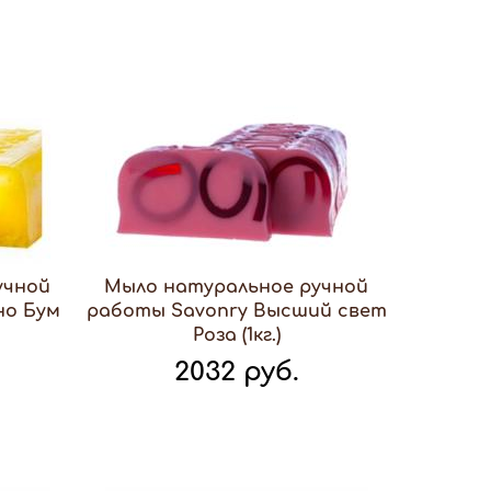
учной
Мыло натуральное ручной
но Бум
работы Savonry Высший свет
Роза (1кг.)
2032 руб.