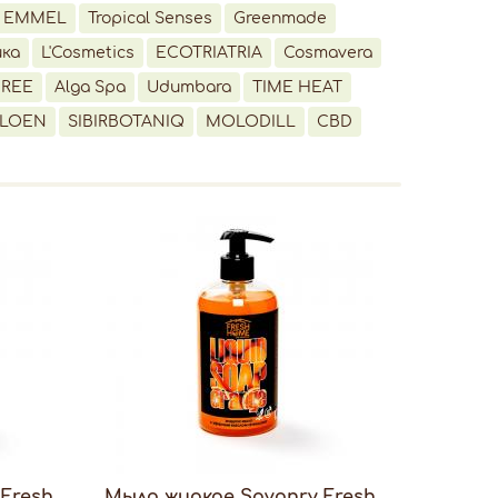
EMMEL
Tropical Senses
Greenmade
ика
L'Cosmetics
ECOTRIATRIA
Cosmavera
IREE
Alga Spa
Udumbara
TIME HEAT
LOEN
SIBIRBOTANIQ
MOLODILL
CBD
Fresh
Мыло жидкое Savonry Fresh