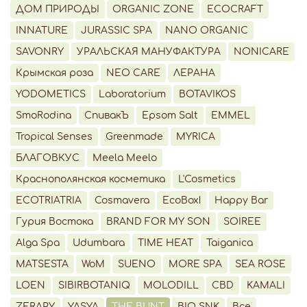
ДОМ ПРИРОДЫ
ORGANIC ZONE
ECOCRAFT
INNATURE
JURASSIC SPA
NANO ORGANIC
SAVONRY
УРАЛЬСКАЯ МАНУФАКТУРА
NONICARE
Крымская роза
NEO CARE
ЛЕРАНА
YODOMETICS
Laboratorium
BOTAVIKOS
SmoRodina
СпивакЪ
Epsom Salt
EMMEL
Tropical Senses
Greenmade
MYRICA
БЛАГОВКУС
Meela Meelo
Краснополянская косметика
L'Cosmetics
ECOTRIATRIA
Cosmavera
EcoBox!
Happy Bar
Гурия Востока
BRAND FOR MY SON
SOIREE
Alga Spa
Udumbara
TIME HEAT
Taiganica
MATSESTA
WoM
SUENO
MORE SPA
SEA ROSE
LOEN
SIBIRBOTANIQ
MOLODILL
CBD
KAMALI
ZERAPY
YASYA
THE BUNT
BIO SNK
Все