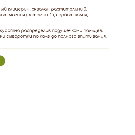
ый глицерин, сквалан растительный,
ат магния (витамин С), сорбат калия,
ккуратно распределив подушечками пальцев.
и сыворотки по коже до полного впитывания.