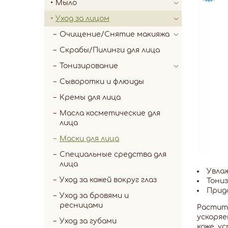
Мыло
Уход за лицом
Очищение/Снятие макияжа
Скрабы/Пилинги для лица
Тонизирование
Сыворотки и флюиды
Кремы для лица
Масла косметические для
лица
Маски для лица
Специальные средства для
лица
Увла
Уход за кожей вокруг глаз
Тониз
Прид
Уход за бровями и
ресницами
Растите
ускоряе
Уход за губами
коже, у