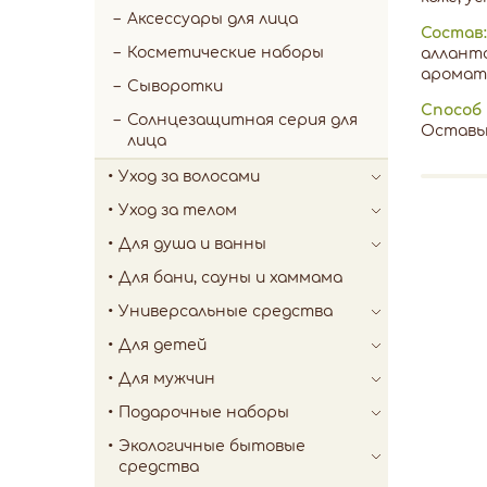
Аксессуары для лица
Состав:
Косметические наборы
алланто
аромати
Сыворотки
Способ
Солнцезащитная серия для
Оставьт
лица
Уход за волосами
Уход за телом
Для душа и ванны
Для бани, сауны и хаммама
Универсальные средства
Для детей
Для мужчин
Подарочные наборы
Экологичные бытовые
средства