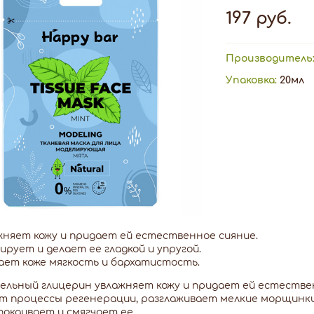
197 руб.
Производитель
Упаковка:
20мл
жняет кожу и придает ей естественное сияние.
ирует и делает ее гладкой и упругой.
ает коже мягкость и бархатистость.
льный глицерин увлажняет кожу и придает ей естествен
т процессы регенерации, разглаживает мелкие морщинки
спокаивает и смягчает ее.