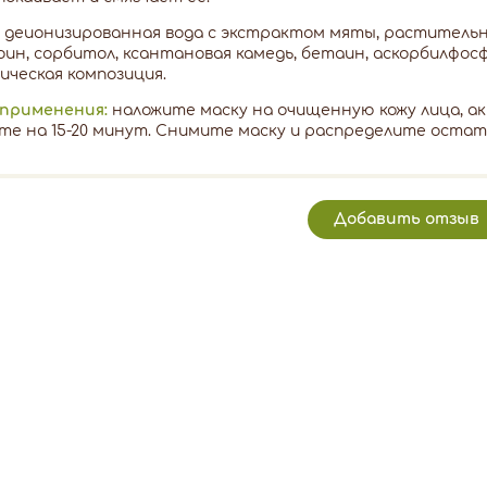
деионизированная вода с экстрактом мяты, растительн
ин, сорбитол, ксантановая камедь, бетаин, аскорбилфосф
ческая композиция.
 применения:
наложите маску на очищенную кожу лица, а
е на 15-20 минут. Снимите маску и распределите остатк
Добавить отзыв