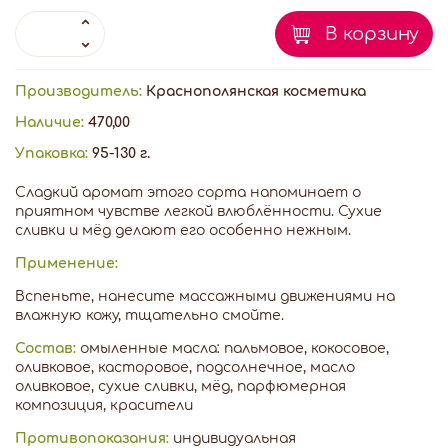
В корзину
Производитель:
Краснополянская косметика
Наличие:
470,00
Упаковка:
95-130 г.
Сладкий аромат этого сорта напоминает о
приятном чувстве легкой влюблённости. Сухие
сливки и мёд делают его особенно нежным.
Применение:
Вспеньте, нанесите массажными движениями на
влажную кожу, тщательно смойте.
Состав:
омыленные масла: пальмовое, кокосовое,
оливковое, касторовое, подсолнечное, масло
оливковое, сухие сливки, мёд, парфюмерная
композиция, красители
Противопоказания:
индивидуальная