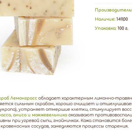
Производитель
Наличие:
149,00
Упаковка:
100 г.
краб Лемонграсс
обладает характерным лимонно-травяни
яется сильным скрабом, хорошо очищает и отшелушивае
укропа), устраняет отмершие клетки, стимулирует восс
асса, аниса и можжевельника
оказывают противовоспали
вны при угревой сыпи, гнойничках. Кожа становится боле
кровеносных сосудов, замедляются процессы старения.