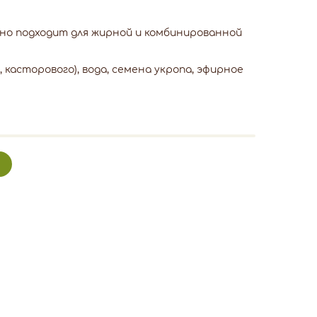
нно подходит для жирной и комбинированной
 касторового), вода, семена укропа, эфирное