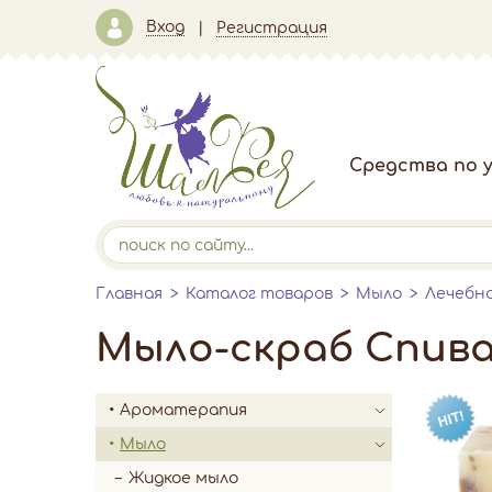
Вход
Регистрация
Средства по у
Главная
Каталог товаров
Мыло
Лечебн
Мыло-скраб Спивак
Ароматерапия
Мыло
Жидкое мыло