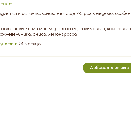
ение:
дуется к использованию не чаще 2-3 раз в неделю, особе
натриевые соли масел (рапсового, пальмового, кокосового,
ожжевельника, аниса, лемонграсса.
дности:
24 месяца.
Добавить отзыв