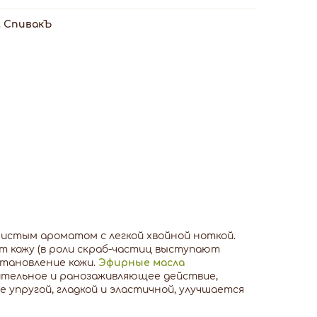
:
СпивакЪ
стым ароматом с легкой хвойной ноткой.
т кожу (в роли скраб-частиц выступают
тановление кожи.
Эфирные масла
тельное и ранозаживляющее действие,
е упругой, гладкой и эластичной, улучшается