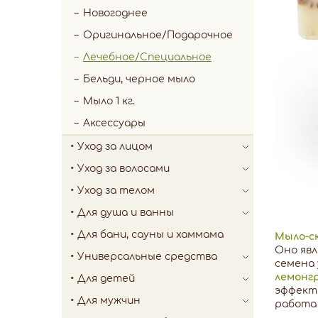
Новогоднее
Оригинальное/Подарочное
Лечебное/Специальное
Бельди, черное мыло
Мыло 1 кг.
Аксессуары
Уход за лицом
Уход за волосами
Уход за телом
Для душа и ванны
Для бани, сауны и хаммама
Мыло-с
Оно явл
Универсальные средства
семена 
лемонгр
Для детей
эффекти
Для мужчин
работа 