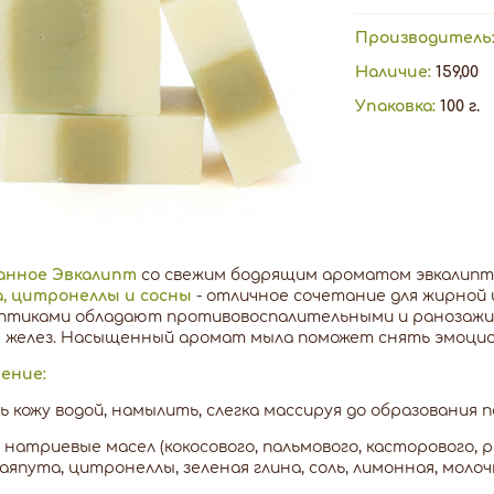
Производитель
Наличие:
159,00
Упаковка:
100 г.
анное Эвкалипт
со свежим бодрящим ароматом эвкалипт
, цитронеллы и сосны
- отличное сочетание для жирной 
птиками обладают противовоспалительными и ранозажи
 желез. Насыщенный аромат мыла поможет снять эмоцио
ение:
 кожу водой, намылить, слегка массируя до образования 
натриевые масел (кокосового, пальмового, касторового, р
каяпута, цитронеллы, зеленая глина, соль, лимонная, моло