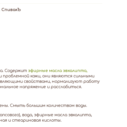
:
СпивакЪ
а. Содержит
эфирные масла эвкалипта,
и проблемной кожи, они являются сильными
вляющими свойствами, нормализуют работу
нальное напряжение и расслабиться.
пены. Смыть большим количеством воды.
апсового), вода, эфирные масла эвкалипта,
чная и стеариновая кислоты.