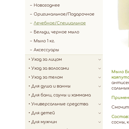
Новогоднее
Оригинальное/Подарочное
Лечебное/Специальное
Бельди, черное мыло
Мыло 1 кг.
Аксессуары
Уход за лицом
Уход за волосами
Мыло Б
Уход за телом
каяпута
антисе
Для душа и ванны
сальных
Для бани, сауны и хаммама
Примен
Универсальные средства
Смочить
Для детей
Состав:
Для мужчин
сосны, 