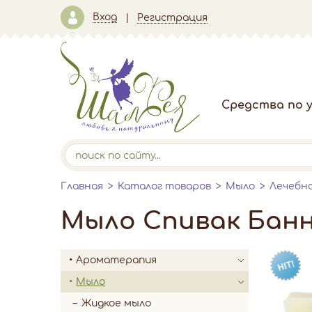
Вход
Регистрация
Средства по у
Главная
Каталог товаров
Мыло
Лечебн
Мыло Спивак Банно
Ароматерапия
Мыло
Жидкое мыло