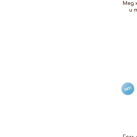
Мед 
и 