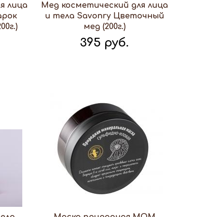
я лица
Мед косметический для лица
арок
и тела Savonry Цветочный
0г.)
мед (200г.)
395 руб.