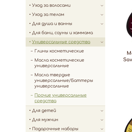
Уход за волосами
Уход за телом
Для душа и ванны
Для бани, сауны и хаммама
Универсальные средства
Глины косметические
М
Sa
Масла косметические
универсальные
Масла твердые
универсальные/Баттеры
универсальные
Прочие универсальные
средства
Для детей
Для мужчин
Подарочные наборы