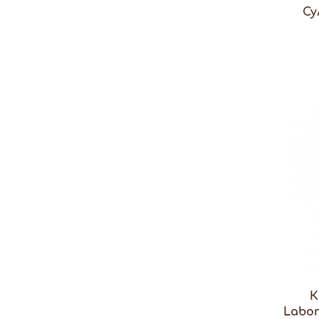
Су
К
Labor