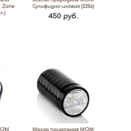
тела
Маска природная МОМ
 Zone
Сульфидно-иловая (220г)
.)
450 руб.
МОМ
Маска природная МОМ