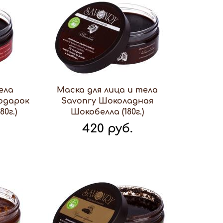
ела
Маска для лица и тела
одарок
Savonry Шоколадная
0г.)
Шокобелла (180г.)
420 руб.