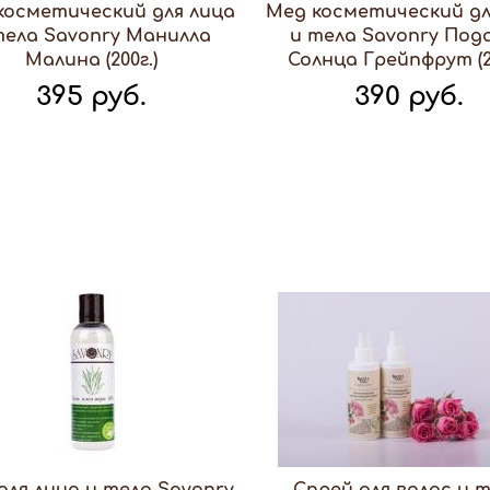
косметический для лица
Мед косметический дл
тела Savonry Манилла
и тела Savonry Под
Малина (200г.)
Солнца Грейпфрут (20
395 руб.
390 руб.