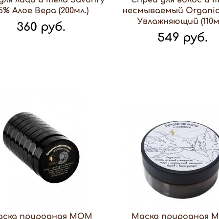
 для лица и тела Savonry
Спрей для волос и 
5% Алое Вера (200мл.)
несмываемый Organic
Увлажняющий (110мл
360 руб.
549 руб.
аска природная МОМ
Маска природная 