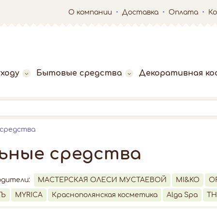
О компании
Доставка
Оплата
К
ходу
Бытовые средства
Декоративная ко
 средства
ьные средства
одители:
МАСТЕРСКАЯ ОЛЕСИ МУСТАЕВОЙ
MI&KO
O
кЪ
MYRICA
Краснополянская косметика
Alga Spa
TH