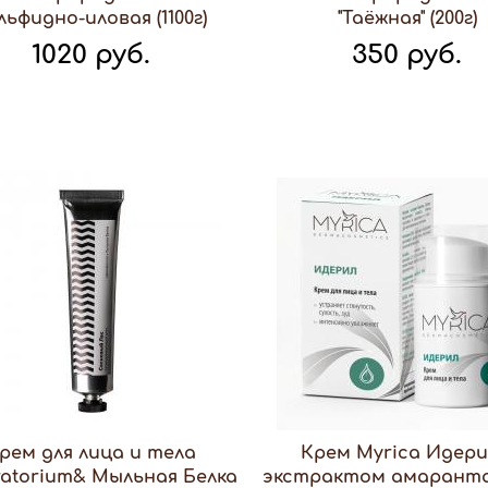
льфидно-иловая (1100г)
"Таёжная" (200г)
1020 руб.
350 руб.
рем для лица и тела
Крем Myrica Идери
atorium& Мыльная Белка
экстрактом амаранта 