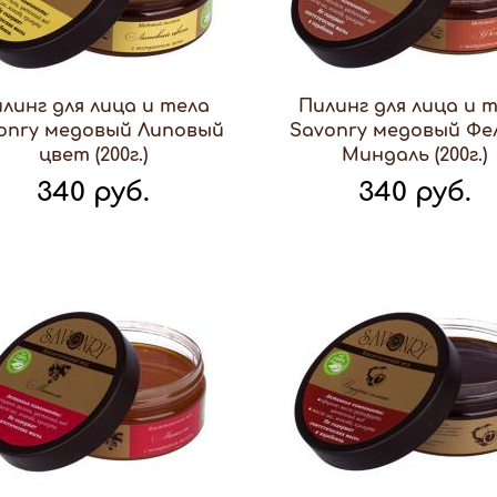
линг для лица и тела
Пилинг для лица и 
onry медовый Липовый
Savonry медовый Фе
цвет (200г.)
Миндаль (200г.)
340 руб.
340 руб.