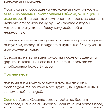
ванильным пралине.
Формула геля обогащена уникальным комплексом с
AHA-кислотами и экстрактами яблока, эхинацеи и
алоэ-вера
. Эти ценные компоненты превращаются в
нежную атласную пену при контакте с водой,
мгновенно окутывая Вашу кожу заботой и
нежностью.
Позвольте себе насладиться истинно превосходным
ритуалом, который придает ощущение благоухания
и омоложения коже.
Средство не вызывает сухости после очищения и
дарит изысканный, свежий и чистый аромат со
стойкостью более 8 часов.
Применение:
нанесите на влажную кожу тела, вспеньте и
распределите по коже массирующими движениями,
затем смойте водой.
Состав:
Aqua, Coсamidopropyl betaine, Sodium
benzoate, Citric acid, Glycerin, Sodium lauryl sarcosinate,