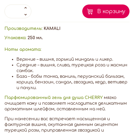
В корзину
Производитель:
KAMALI
Упаковка:
250 мл.
Ноты аромата:
Верхние – вишня, горький миндаль и ликер.
Средние – вишня, слива, турецкая роза и жасмин
самбак.
База – бобы тонка, ваниль, перуанский бальзам,
корица, бензоин, сандал, гвоздика, кедр, ветивер
и пачули.
Парфюмированный гель для душа CHERRY
мягко
очищает кожу и позволяет насладиться деликатным
ароматным шлейфом, оставленным на ней.
При нанесении вас встречает насыщенная и
фактурная вишня, окутанная дымным акцентом
турецкой розы, приправленная гвоздикой и