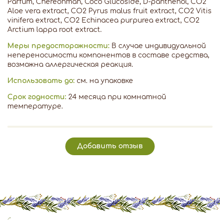
Parfum, Chereonman, Coco Glucoside, D-panthenol, СО2
Aloe vera extract, СО2 Pyrus malus fruit extract, СО2 Vitis
vinifera extract, СО2 Echinacea purpurea extract, СО2
Аrctium lappa root extract.
Меры предосторожности:
В случае индивидуальной
непереносимости компонентов в составе средства,
возможна аллергическая реакция.
Использовать до:
см. на упаковке
Срок годности:
24 месяца при комнатной
температуре.
Добавить отзыв