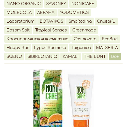
NANO ORGANIC
SAVONRY
NONICARE
MOLECOLA
ЛЕРАНА
YODOMETICS
Laboratorium
BOTAVIKOS
SmoRodina
СпивакЪ
Epsom Salt
Tropical Senses
Greenmade
Краснополянская косметика
Cosmavera
EcoBox!
Happy Bar
Гурия Востока
Taiganica
MATSESTA
SUENO
SIBIRBOTANIQ
KAMALI
THE BUNT
Все