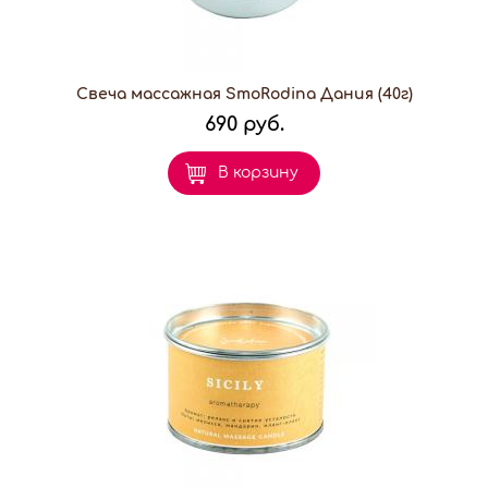
Свеча массажная SmoRodina Дания (40г)
690 руб.
В корзину