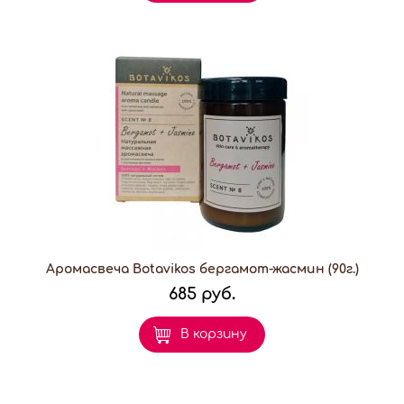
Аромасвеча Botavikos бергамот-жасмин (90г.)
685 руб.
В корзину