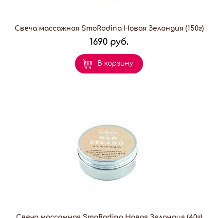
Свеча массажная SmoRodina Новая Зеландия (150г)
1690 руб.
В корзину
Свеча массажная SmoRodina Новая Зеландия (40г)