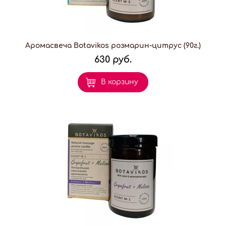
Аромасвеча Botavikos розмарин-цитрус (90г.)
630 руб.
В корзину