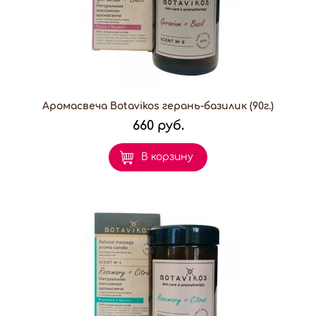
Аромасвеча Botavikos герань-базилик (90г.)
660 руб.
В корзину