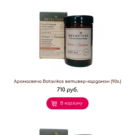
Аромасвеча Botavikos ветивер-кардамон (90г.)
710 руб.
В корзину