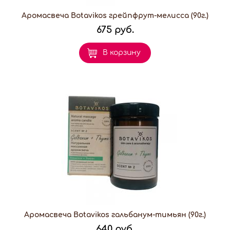
Аромасвеча Botavikos грейпфрут-мелисса (90г.)
675 руб.
В корзину
Аромасвеча Botavikos гальбанум-тимьян (90г.)
640 руб.