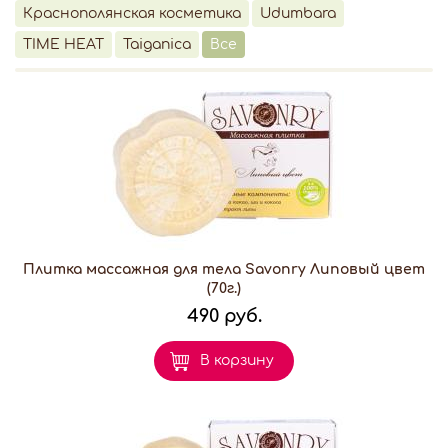
Краснополянская косметика
Udumbara
TIME HEAT
Taiganica
Все
Плитка массажная для тела Savonry Липовый цвет
(70г.)
490 руб.
В корзину