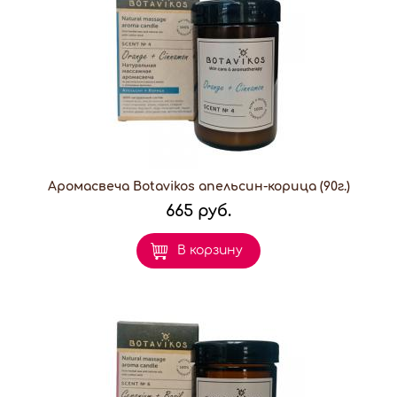
Аромасвеча Botavikos апельсин-корица (90г.)
665 руб.
В корзину