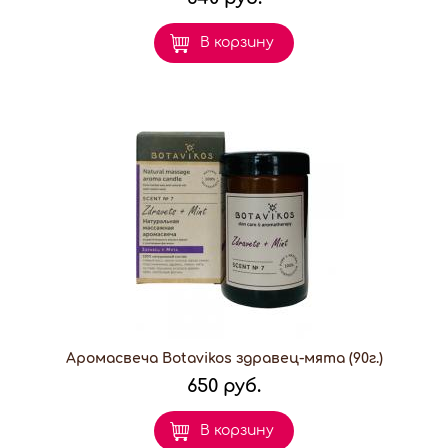
В корзину
Аромасвеча Botavikos здравец-мята (90г.)
650 руб.
В корзину