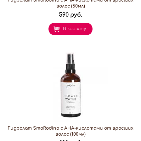
Гидролат SmoRodina с AHA-кислотами от вросших
волос (50мл)
590 руб.
В корзину
Гидролат SmoRodina с AHA-кислотами от вросших
волос (100мл)