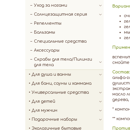
Уход за ногами
Вариан
Солнцезащитная серия
оч
ге
Репелленты
ге
мы
Бальзамы
ге
Специальные средства
Примен
Аксессуары
вспеньт
Скрабы для тела/Пилинги
смойте 
для тела
Состав:
Для душа и ванны
альфа-г
душисто
Для бани, сауны и хаммама
экстрак
Универсальные средства
масло л
дерева, 
Для детей
* комп
Для мужчин
** комп
Подарочные наборы
Против
Экологичные бытовые