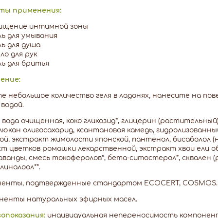
ты применения:
ищение интимной зоны
ль для умывания
ль для душа
ло для рук
ль для бритья
ение:
е небольшое количество геля в ладонях, нанесите на п
водой.
вода очищенная, коко гликозид*, глицерин (растительный),
люкан олигосахарид, ксантановая камедь, гидролизован
й, экстракт жимолости японской, пантенол, бисаболол (
т цветков ромашки лекарственной, экстракт хвои ели о
аванды, смесь токоферолов*, бета-ситостерол*, сквален 
линалоол**.
оненты, подтвержденные стандартом ECOCERT, COSMOS.
оненты натуральных эфирных масел.
опоказания:
индивидуальная непереносимость компонент