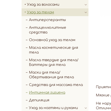
Уход за волосами
Уход за телом
Антиперсперанты
Антицеллюлитные
средства
Основной уход за телом
Масла косметические для
тела
Масла твердые для тела/
Баттеры для тела
Маски для тела/
Обертывания для тела
Средства для массажа тела
Приятна
Интимная гигиена
Мягкие
Депиляция
Не нар
Уход за ногтями и руками
Отличн