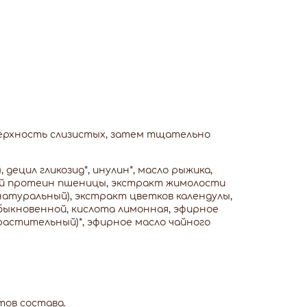
оверхность слизистых, затем тщательно
 децил гликозид*, инулин*, масло рыжика,
ный протеин пшеницы, экстракт жимолости
натуральный), экстракт цветков календулы,
быкновенной, кислота лимонная, эфирное
(растительный)*, эфирное масло чайного
ов состава.