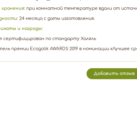
 хранения:
при комнатной температуре вдали от источни
одности:
24 месяца с даты изготовления.
икаты и награды:
т сертифицирован по стандарту Халяль
ель премии Ecogolik AWARDS 2019 в номинации «Лучшее с
Добавить отзыв