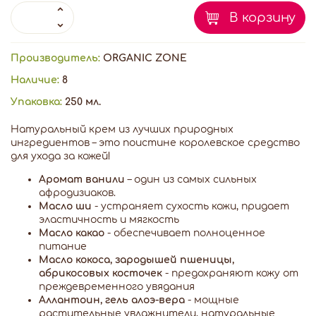
В корзину
Производитель:
ORGANIC ZONE
Наличие:
8
Упаковка:
250 мл.
Натуральный крем из лучших природных
ингредиентов – это поистине королевское средство
для ухода за кожей!
Аромат ванили
– один из самых сильных
афродизиаков.
Масло ши
- устраняет сухость кожи, придает
эластичность и мягкость
Масло какао
- обеспечивает полноценное
питание
Масло кокоса, зародышей пшеницы,
абрикосовых косточек
- предохраняют кожу от
преждевременного увядания
Аллантоин, гель алоэ-вера
- мощные
растительные увлажнители, натуральные