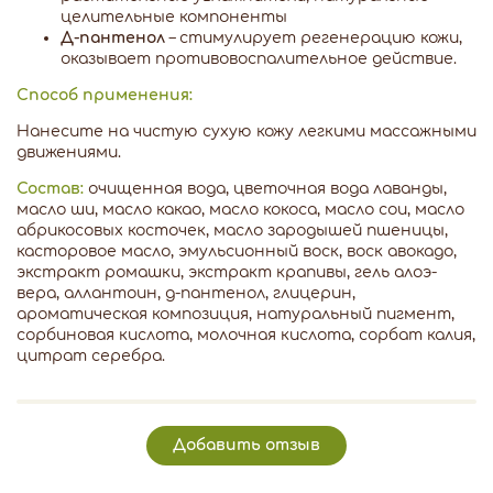
целительные компоненты
Д-пантенол
– стимулирует регенерацию кожи,
оказывает противовоспалительное действие.
Способ применения:
Нанесите на чистую сухую кожу легкими массажными
движениями.
Состав:
очищенная вода, цветочная вода лаванды,
масло ши, масло какао, масло кокоса, масло сои, масло
абрикосовых косточек, масло зародышей пшеницы,
касторовое масло, эмульсионный воск, воск авокадо,
экстракт ромашки, экстракт крапивы, гель алоэ-
вера, аллантоин, д-пантенол, глицерин,
ароматическая композиция, натуральный пигмент,
сорбиновая кислота, молочная кислота, сорбат калия,
цитрат серебра.
Добавить отзыв