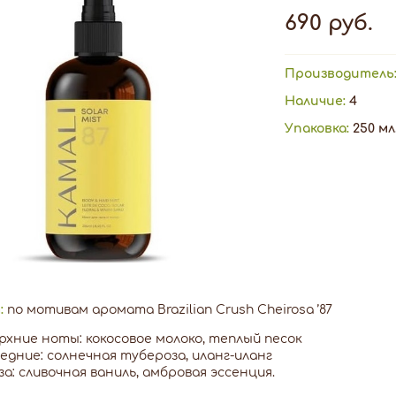
690 руб.
Производитель
Наличие:
4
Упаковка:
250 мл
:
по мотивам аромата Brazilian Crush Cheirosa ’87
рхние ноты: кокосовое молоко, теплый песок
едние: солнечная тубероза, иланг-иланг
за: сливочная ваниль, амбровая эссенция.