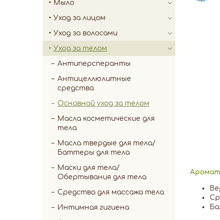
Мыло
Уход за лицом
Уход за волосами
Уход за телом
Антиперсперанты
Антицеллюлитные
средства
Основной уход за телом
Масла косметические для
тела
Масла твердые для тела/
Баттеры для тела
Маски для тела/
Аромат
Обертывания для тела
Ве
Средства для массажа тела
Ср
Ба
Интимная гигиена