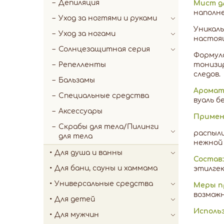
Депиляция
Мист д
наполн
Уход за ногтями и руками
Уникал
Уход за ногами
настоя
Солнцезащитная серия
Формул
Репелленты
тонизир
следов.
Бальзамы
Аромат
Специальные средства
вуаль б
Аксессуары
Примен
Скрабы для тела/Пилинги
распыли
для тела
нежной
Для душа и ванны
Состав
Для бани, сауны и хаммама
этилгек
Универсальные средства
Меры п
возможн
Для детей
Исполь
Для мужчин