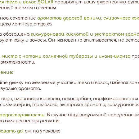
ля тела и волос SOLAR
превратит вашу ежедневную рути
енный теплом и светом.
ьное сочетание
ароматов дорогой ванили, сливочного кок
щего летнего отдыха.
а обогащена
гиалуроновой кислотой и экстрактом гран
уют кожу и волосы. Он мгновенно впитывается, не ост
 миста с нотами солнечной туберозы и иланг-иланга
про
езмятежности.
ение:
те дымку на желаемые участки тела и волос, избегая зоны
 вуалью аромата.
:
вода, олеиновая кислота, полисорбат, парфюмированная в
силглицерин, трегалоза, экстракт граната, гиалуроновая
редосторожности:
В случае индивидуальной непереноси
а аллергическая реакция.
зовать до:
см. на упаковке