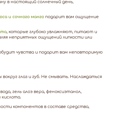
ну в настоящий солнечный день,
оса и сочного манго
подарит вам ощущение
ата
, которые глубоко увлажняют, питают и
авляя неприятных ощущений липкости или
будит чувства и подарит вам неповторимую
 вокруг глаз и губ. Не смывать. Наслаждаться
ода, гель алоэ вера, феноксиэтанол,
 кислота.
мости компонентов в составе средства,