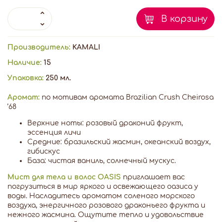
В корзину
Производитель:
KAMALI
Наличие:
15
Упаковка:
250 мл.
Аромат:
по мотивам аромата Brazilian Crush Cheirosa
’68
Верхние ноты: розовый драконий фрукт,
эссенция личи
Средние: бразильский жасмин, океанский воздух,
гибискус
База: чистая ваниль, солнечный мускус.
Мист для тела и волос OASIS
приглашает вас
погрузиться в мир яркого и освежающего оазиса у
воды. Насладитесь ароматом соленого морского
воздуха, энергичного розового драконьего фрукта и
нежного жасмина. Ощутите тепло и удовольствие