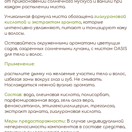
от прикосновений солнечного мускуса и ванили при
каждом распылении миста.
Уникальная формула миста обогащена
гиалуроновой
кислотой и экстрактом граната
, которые
интенсивно увлажняют, питают и тонизируют кожу
и волосы.
Оставайтесь окруженными ароматами цветущих
садов, озаренных солнечными лучами, с мистом OASIS
для тела и волос.
Применение:
распылите дымку на желаемые участки тела и волос,
избегая зоны вокруг глаз и губ. Не смывать.
Наслаждаться нежной вуалью аромата.
Состав:
вода, олеиновая кислота, полисорбат,
парфюмированная вода, гель алоэ вера,
феноксиэтанол, этилгексилглицерин, трегалоза,
экстракт граната, гиалуроновая кислота.
Меры предосторожности:
В случае индивидуальной
непереносимости компонентов в составе средства,