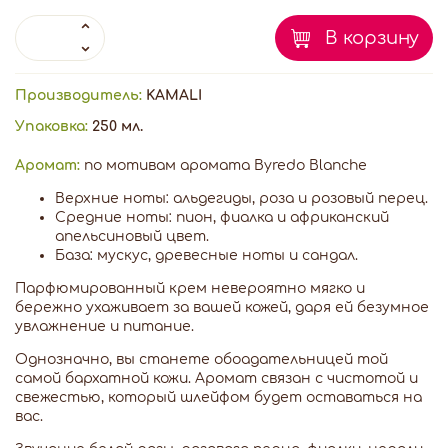
В корзину
Производитель:
KAMALI
Упаковка:
250 мл.
Аромат:
по мотивам аромата Byredo Blanche
Верхние ноты: альдегиды, роза и розовый перец.
Средние ноты: пион, фиалка и африканский
апельсиновый цвет.
База: мускус, древесные ноты и сандал.
Парфюмированный крем невероятно мягко и
бережно ухаживает за вашей кожей, даря ей безумное
увлажнение и питание.
Однозначно, вы станете обоадательницей той
самой бархатной кожи. Аромат связан с чистотой и
свежестью, который шлейфом будет оставаться на
вас.