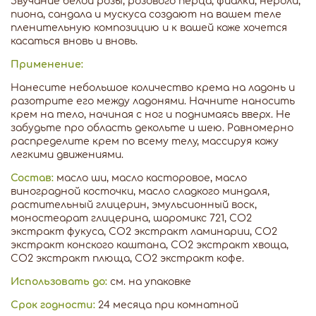
Звучание белой розы, розового перца, фиалки, нероли,
пиона, сандала и мускуса создают на вашем теле
пленительную композицию и к вашей коже хочется
касаться вновь и вновь.
Применение:
Нанесите небольшое количество крема на ладонь и
разотрите его между ладонями. Начните наносить
крем на тело, начиная с ног и поднимаясь вверх. Не
забудьте про область декольте и шею. Равномерно
распределите крем по всему телу, массируя кожу
легкими движениями.
Состав:
масло ши, масло касторовое, масло
виноградной косточки, масло сладкого миндаля,
растительный глицерин, эмульсионный воск,
моностеарат глицерина, шаромикс 721, СО2
экстракт фукуса, СО2 экстракт ламинарии, СО2
экстракт конского каштана, СО2 экстракт хвоща,
СО2 экстракт плюща, СО2 экстракт кофе.
Использовать до:
см. на упаковке
Срок годности:
24 месяца при комнатной