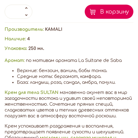
В корзину
Производитель:
KAMALI
Наличие:
4
Упаковка:
250 мл.
Аромат:
по мотивам аромата La Sultane de Saba
Верхние: бензоин, ваниль, бобы тонка.
Средние ноты: бергамот, камфора.
База: ландыш, роза, сандал, амбра, пачули.
Крем для тела SULTAN
мгновенно окунет вас в мир
загадочности востока и удивит своей неповторимой
женственностью. Сочетание пряных специй,
сладковатых цветов и теплых древесных оттенков
погрузят вас в атмосферу восточной роскоши.
Крем успокаивает раздражения и воспаления,
предотвращает появление сухости и шелушений.
Обогащенный
маслами ши, сладкого миндаля и