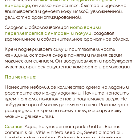
винограда
, он легко наносится, быстро и идеально
впитывается и делает кожу мягкой, увлажненной,
деликатно ароматизированной.
Сладкая и обволакивающая
нота ванили
переплетается с янтарем и пачули
, создавая
гармоничное и соблазнительное ароматное облако.
Крем подчеркивает силу и притягательность
женщины, оставляя след в памяти и пленяя своим
магическим сиянием. Он воодушевляет и пробуждает
чувства, принося ощущение комфорта и релаксации.
Применение:
Нанесите небольшое количество крема на ладонь и
разотрите его между ладонями. Начните наносить
крем на тело, начиная с ног и поднимаясь вверх. Не
забудьте про область декольте и шею. Равномерно
распределите крем по всему телу, массируя кожу
легкими движениями.
Состав:
Aqua, Butyrospermum parkii butter, Ricinus
communis oil, Vitis vinifera seed oil, Sweet almond oil,