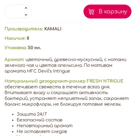
В корзину
Производитель:
KAMALI
Наличие:
8
Упаковка:
50 мл.
Аромат:
цветочный, древесно-мускусный, с нотами
зеленого чая и цветов апельсина. По мотивам
аромата HFC Devil’s Intrigue
Натуральный дезодорант-роллер FRESH NTRIGUE
обеспечивает свежесть в течение всего дня.
Впитывает влагу и сокращает активность
бактерий, устраняет неприятный запах, сохраняет
баланс микрофлоры, не блокируя потовые железы.
Защита 24/7
Безопасный состав
Неповторимый аромат
Не оставляет следов