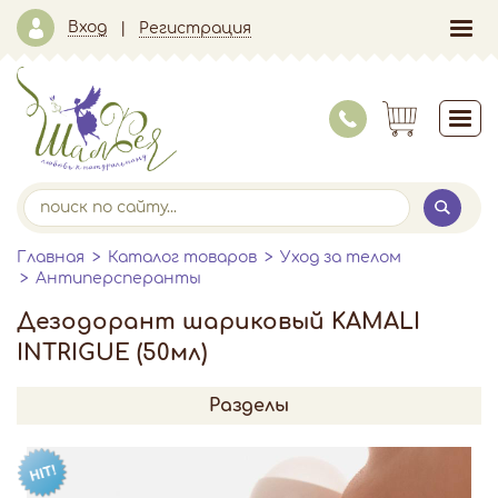
Вход
Регистрация
Главная
Каталог товаров
Уход за телом
Антиперсперанты
Дезодорант шариковый KAMALI
INTRIGUE (50мл)
Разделы