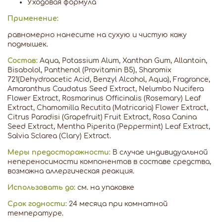
Уходовая формула
Применение:
равномерно нанесите на сухую и чистую кожу
подмышек.
Состав:
Aqua, Potassium Alum, Xanthan Gum, Allantoin,
Bisabolol, Panthenol (Provitamin B5), Sharomix
721(Dehydroacetic Acid, Benzyl Alcohol, Aqua), Fragrance,
Amaranthus Caudatus Seed Extract, Nelumbo Nucifera
Flower Extract, Rosmarinus Officinalis (Rosemary) Leaf
Extract, Chamomilla Recutita (Matricaria) Flower Extract,
Citrus Paradisi (Grapefruit) Fruit Extract, Rosa Canina
Seed Extract, Mentha Piperita (Peppermint) Leaf Extract,
Salvia Sclarea (Clary) Extract.
Меры предосторожности:
В случае индивидуальной
непереносимости компонентов в составе средства,
возможна аллергическая реакция.
Использовать до:
см. на упаковке
Срок годности:
24 месяца при комнатной
температуре.