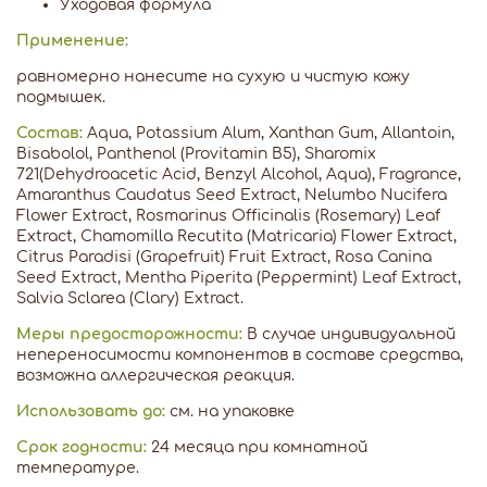
Уходовая формула
Применение:
равномерно нанесите на сухую и чистую кожу
подмышек.
Состав:
Aqua, Potassium Alum, Xanthan Gum, Allantoin,
Bisabolol, Panthenol (Provitamin B5), Sharomix
721(Dehydroacetic Acid, Benzyl Alcohol, Aqua), Fragrance,
Amaranthus Caudatus Seed Extract, Nelumbo Nucifera
Flower Extract, Rosmarinus Officinalis (Rosemary) Leaf
Extract, Chamomilla Recutita (Matricaria) Flower Extract,
Citrus Paradisi (Grapefruit) Fruit Extract, Rosa Canina
Seed Extract, Mentha Piperita (Peppermint) Leaf Extract,
Salvia Sclarea (Clary) Extract.
Меры предосторожности:
В случае индивидуальной
непереносимости компонентов в составе средства,
возможна аллергическая реакция.
Использовать до:
см. на упаковке
Срок годности:
24 месяца при комнатной
температуре.