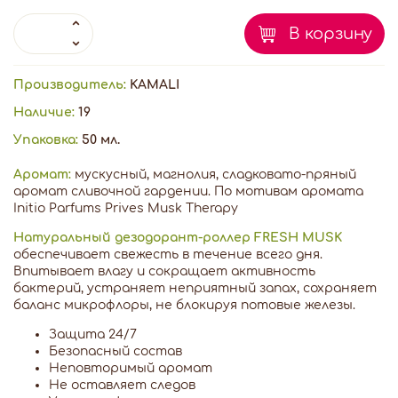
В корзину
Производитель:
KAMALI
Наличие:
19
Упаковка:
50 мл.
Аромат:
мускусный, магнолия, сладковато-пряный
аромат сливочной гардении. По мотивам аромата
Initio Parfums Prives Musk Therapy
Натуральный дезодорант-роллер FRESH MUSK
обеспечивает свежесть в течение всего дня.
Впитывает влагу и сокращает активность
бактерий, устраняет неприятный запах, сохраняет
баланс микрофлоры, не блокируя потовые железы.
Защита 24/7
Безопасный состав
Неповторимый аромат
Не оставляет следов