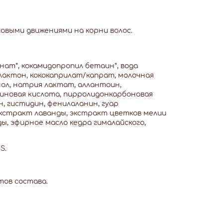
овыми движениями на корни волос.
нат*, кокамидопропил бетаин*, вода
актон, кококаприлат/капрат, молочная
ол, натрия лактат, аллантоин,
гиновая кислота, пирролидонкарбоновая
н, гистидин, фенилаланин, гуар
экстракт лаванды, экстракт цветков мелии
ы, эфирное масло кедра гималайского,
S.
ов состава.