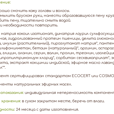
ение:
рошо смочить кожу головы и волосы.
мылить бруском руки, нанести образовавшуюся пену круг
бить пену, тщательно смыть водой.
и необходимости повторить.
:
натрия кокоил изотионат, динатрия лаурил сульфосукци
ая, гидролизованный протеин пшеницы, дельта глюконол
, инулин (растительный), пироглутамат натрия*, пантен
льфонилметан, бетаин (натуральный)*, аргинин, аспара
, глицин, аланин, серин, валин, пролин, треонин, изолейци
ипропилтримониум хлорид*, сорбитан сесквикаприлат*, 
хта, экстракт кокцинии индийской, эфирное масло лаванд
**.
онент сертифицирован стандартом ECOCERT или COSMO
оненты натуральных эфирных масел.
опоказания:
индивидуальная непереносимость компонент
 хранения:
в сухом закрытом месте, беречь от влаги.
дности:
24 месяца с даты изготовления.