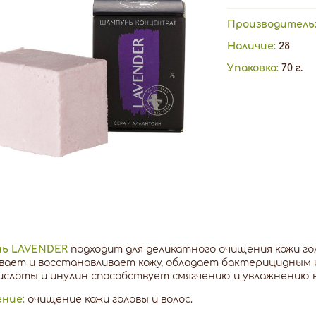
Производитель
Наличие:
28
Упаковка:
70 г.
ь LAVENDER
подходит для деликатного очищения кожи гол
вает и восстанавливает кожу, обладает бактерицидным
слоты и инулин способствует смягчению и увлажнению в
ение:
очищение кожи головы и волос.