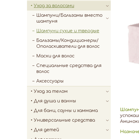
Уход за волосами
Шампуни/Бальзамы вместо
шампуня
Шампуни сухие и твердые
Бальзамы/Кондиционеры/
Ополаскиватели для волос
Маски для волос
Специальные средства для
волос
Аксессуары
Уход за телом
Для душа и ванны
Шампун
Для бани, сауны и хаммама
успокаи
Универсальные средства
Аминоки
Для детей
Назнач