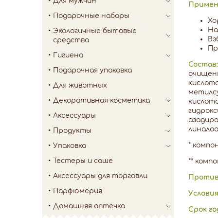
Для мужчин
Примен
Подарочные наборы
Хо
На
Экологичные бытовые
Вз
средства
Пр
Гигиена
Состав
Подарочная упаковка
очищенн
кислота
Для животных
метилсу
Декоративная косметика
кислота
гидрокс
Аксессуары
азадира
линалоол
Продукты
* комп
Упаковка
Тестеры и саше
** комп
Аксессуары для торговли
Против
Парфюмерия
Условия
Домашняя аптечка
Срок го