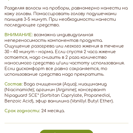
Разделяя волосы на проборы, равномерно нанести на
кожу головы. Помассировать голову подушечками
пальцев 3-5 минут. При необходимости нанести
последующее средство.
ВНИМАНИЕ:
возможна индивидуальная
непереносимость компонентов продукта.
Ощущение разогрева или легкого жжения в течение
30 – 40 минут – норма. Если спустя 2 часа жжение
остается, надо снизить в 2 раза количество
наносимого средства и/или частоту использования.
Если дискомфорт все равно сохраняется, то
использование средства надо прекратить.
Состав:
Вода очищенная (Aqua); ниацинамид
(Niacinamide); аргинин (Arginine); консервант
Nipaguard SCE* (Sorbitan Caprylate, Propanediol,
Benzoic Acid), эфир ванилина (Vanillyl Butyl Ether).
Срок годности:
24 месяца.