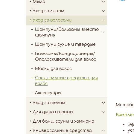
Мыло
Уход за лицом
Уход за волосами
Шампуни/Бальзамы вместо
шампуня
Шампуни сухие и твердые
Бальзамы/Кондиционеры/
Ополаскиватели для волос
Маски для волос
Специальные средства для
волос
Аксессуары
Уход за телом
Метабол
Для душа и ванны
Комплек
Для бани, сауны и хаммама
Эф
ус
Универсальные средства