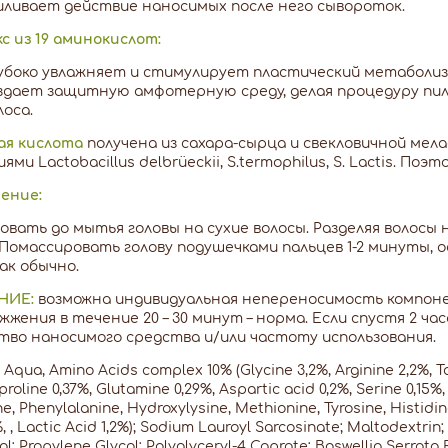
иливает действие наносимых после него сывороток.
с из 19 аминокислот:
убоко увлажняет и стимулирует пластический метаболизм
здает защитную амфотерную среду, делая процедуру пил
лоса.
ая кислота
получена из сахара-сырца и свекловичной ме
ми Lactobacillus delbrüeckii, S.termophilus, S. Lactis. По
ение:
овать до мытья головы на сухие волосы. Разделяя волосы
 Помассировать голову подушечками пальцев 1-2 минуты, о
как обычно.
НИЕ:
возможна индивидуальная непереносимость компон
 жжения в течение 20 – 30 минут – норма. Если спустя 2 ча
тво наносимого средства и/или частоту использования.
Aqua, Amino Acids complex 10% (Glycine 3,2%, Arginine 2,2%, Tau
roline 0,37%, Glutamine 0,29%, Aspartic acid 0,2%, Serine 0,15%, 
ne, Phenylalanine, Hydroxylysine, Methionine, Tyrosine, Histidi
%, , Lactic Acid 1,2%); Sodium Lauroyl Sarcosinate; Maltodextrin;
l; Propylene Glycol; Polyglyceryl-4 Caprate; Boswellia Serrat