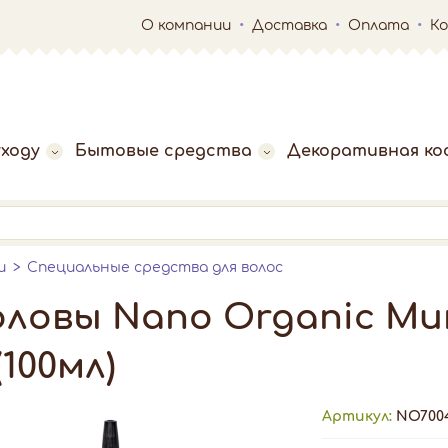
О компании
Доставка
Оплата
К
ходу
Бытовые средства
Декоративная ко
и
Специальные средства для волос
головы Nano Organic М
100мл)
Артикул:
NO700