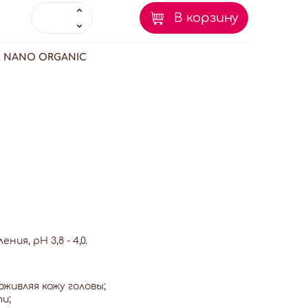
В корзину
:
NANO ORGANIC
я, pH 3,8 - 4,0.
живляя кожу головы;
и;