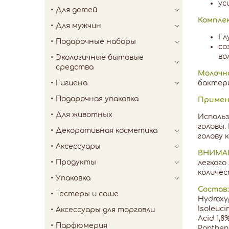
ус
Для детей
Комплек
Для мужчин
Гл
Подарочные наборы
со
во
Экологичные бытовые
средства
Молочн
Гигиена
бактерия
Подарочная упаковка
Примен
Для животных
Использ
головы.
Декоративная косметика
голову 
Аксессуары
ВНИМА
Продукты
легкого
количес
Упаковка
Состав:
Тестеры и саше
Hydroxyp
Isoleuci
Аксессуары для торговли
Acid 1,8
Парфюмерия
Pantheno