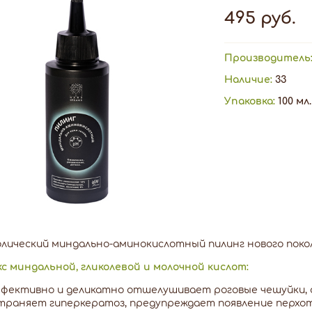
495 руб.
Производитель
Наличие:
33
Упаковка:
100 мл.
ический миндально-аминокислотный пилинг нового поколени
с миндальной, гликолевой и молочной кислот:
фективно и деликатно отшелушивает роговые чешуйки, о
траняет гиперкератоз, предупреждает появление перхот