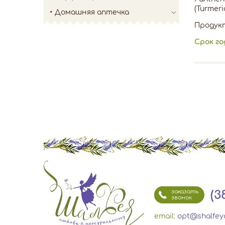
(Turmeri
Домашняя аптечка
Продукт
Срок г
(3
заказать
звонок
email:
opt@shalfey