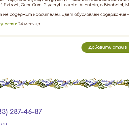
c) Extract; Guar Gum; Glyceryl Laurate; Allantoin; a-Bisabolol;
 не содержит красителей, цвет обусловлен содержание
одности:
24 месяца.
Добавить отзыв
83) 287-46-87
a.ru