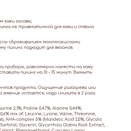
 кожи головы;
инга не травматичной для кожи и ствола
лассы сбраживанием молочнокислыми
этому пилинг подходит для веганов.
 на проборы, равномерно нанести на кожу
ставить пилинг на 10 – 15 минут. Вымыть
ентов продукта. Ощущение разогрева или
са жжение остается, надо снизить в 2 раза
rine 2,1%, Proline 0,47%, Alanine 0,44%,
0,6% mix of: Leucine, Lysine, Valine, Threonine,
ne); AHA-complex 5% (Mandelic Acid 2,0%, Glycolic
 Sorbitol; Glycerin; Glycyrrhiza Glabra Root Extract;
a Extract; Phenoxyethanol; Curcuma Longa