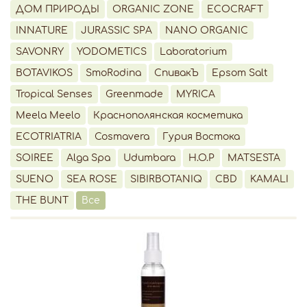
ДОМ ПРИРОДЫ
ORGANIC ZONE
ECOCRAFT
INNATURE
JURASSIC SPA
NANO ORGANIC
SAVONRY
YODOMETICS
Laboratorium
BOTAVIKOS
SmoRodina
СпивакЪ
Epsom Salt
Tropical Senses
Greenmade
MYRICA
Meela Meelo
Краснополянская косметика
ECOTRIATRIA
Cosmavera
Гурия Востока
SOIREE
Alga Spa
Udumbara
H.O.P
MATSESTA
SUENO
SEA ROSE
SIBIRBOTANIQ
CBD
KAMALI
THE BUNT
Все