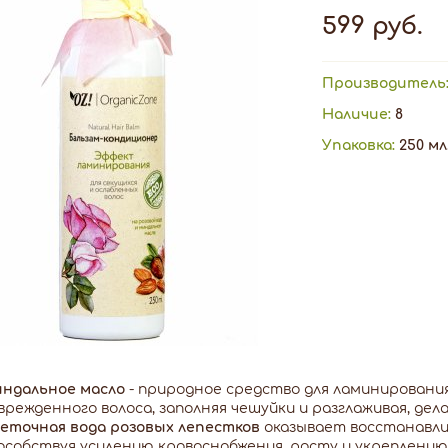
599 руб.
Производитель
Наличие:
8
Упаковка:
250 мл
ндальное масло
- природное средство для ламинировани
врежденного волоса, заполняя чешуйки и разглаживая, дел
еточная вода розовых лепестков
оказывает восстанавли
особствуя усилению кровоснабжения, росту и укреплению 