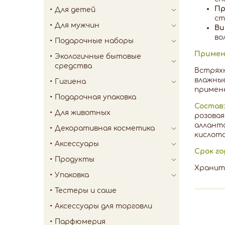
Пр
Для детей
ст
Для мужчин
Ви
во
Подарочные наборы
Примен
Экологичные бытовые
средства
Встряхн
влажные
Гигиена
примене
Подарочная упаковка
Состав:
Для животных
розовая
алланто
Декоративная косметика
кислота
Аксессуары
Срок го
Продукты
Хранить
Упаковка
Тестеры и саше
Аксессуары для торговли
Парфюмерия