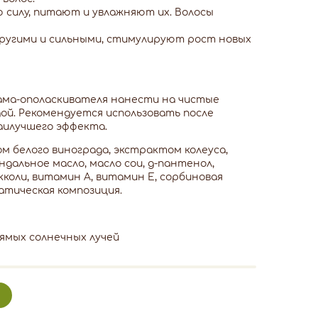
 силу, питают и увлажняют их. Волосы
пругими и сильными, стимулируют рост новых
ама-ополаскивателя нанести на чистые
ой. Рекомендуется использовать после
аилучшего эффекта.
 белого винограда, экстрактом колеуса,
дальное масло, масло сои, д-пантенол,
коли, витамин А, витамин Е, сорбиновая
атическая композиция.
ямых солнечных лучей