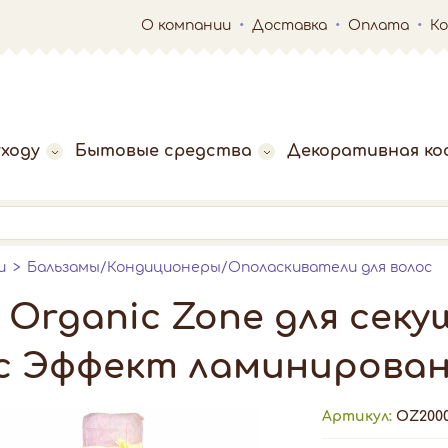
О компании
Доставка
Оплата
К
ходу
Бытовые средства
Декоративная ко
и
Бальзамы/Кондиционеры/Ополаскиватели для волос
 Organic Zone для секу
с Эффект ламинировани
Артикул:
OZ200