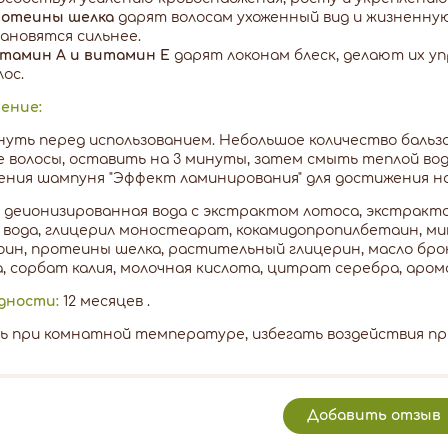
отеины шелка
дарят волосам ухоженный вид и жизненную
ановятся сильнее.
тамин А и витамин Е
дарят локонам блеск, делают их у
лос.
ение:
уть перед использованием. Небольшое количество бальз
 волосы, оставить на 3 минуты, затем смыть теплой вод
ния шампуня "Эффект ламинирования" для достижения н
деионизированная вода с экстрактом лотоса, экстрактом
 вода, глицерил моностеарат, кокамидопропилбетаин, мин
ин, протеины шелка, растительный глицерин, масло брок
, сорбат калия, молочная кислота, цитрат серебра, аром
дности:
12 месяцев .
 при комнатной температуре, избегать воздействия пр
Добавить отзыв