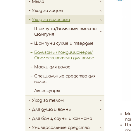
Мыло
Уход за лицом
Уход за волосами
Шампуни/Бальзамы вместо
шампуня
Шампуни сухие и твердые
Бальзамы/Кондиционеры/
Ополаскиватели для волос
Маски для волос
Специальные средства для
волос
Аксессуары
Уход за телом
Для душа и ванны
Ми
Для бани, сауны и хаммама
по
Цв
Универсальные средства
сп