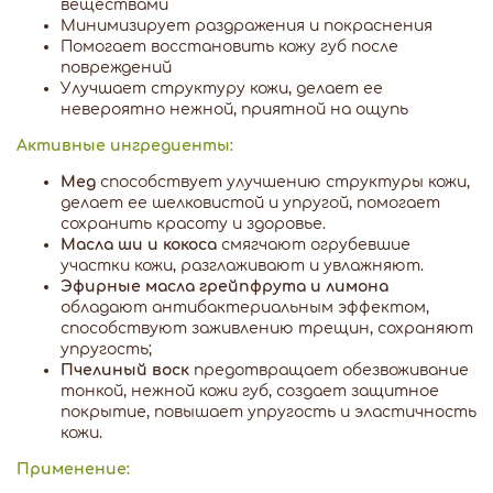
веществами
Минимизирует раздражения и покраснения
Помогает восстановить кожу губ после
повреждений
Улучшает структуру кожи, делает ее
невероятно нежной, приятной на ощупь
Активные ингредиенты:
Мед
способствует улучшению структуры кожи,
делает ее шелковистой и упругой, помогает
сохранить красоту и здоровье.
Масла ши и кокоса
смягчают огрубевшие
участки кожи, разглаживают и увлажняют.
Эфирные масла грейпфрута и лимона
обладают антибактериальным эффектом,
способствуют заживлению трещин, сохраняют
упругость;
Пчелиный воск
предотвращает обезвоживание
тонкой, нежной кожи губ, создает защитное
покрытие, повышает упругость и эластичность
кожи.
Применение: