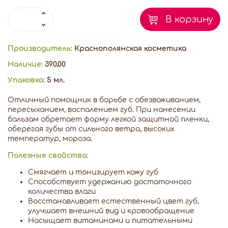
В корзину
Производитель:
Краснополянская косметика
Наличие:
390,00
Упаковка:
5 мл.
Отличный помощник в борьбе с обезвоживанием,
пересыханием, воспалением губ. При нанесении
бальзам обретает форму легкой защитной пленки,
оберегая губы от сильного ветра, высоких
температур, мороза.
Полезные свойства:
Смягчает и тонизирует кожу губ
Способствует удержанию достаточного
количества влаги
Восстанавливает естественный цвет губ,
улучшает внешний вид и кровообращение
Насыщает витаминами и питательными