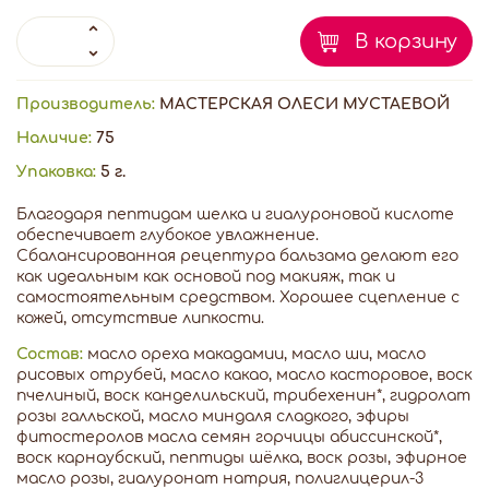
В корзину
Производитель:
МАСТЕРСКАЯ ОЛЕСИ МУСТАЕВОЙ
Наличие:
75
Упаковка:
5 г.
Благодаря пептидам шелка и гиалуроновой кислоте
обеспечивает глубокое увлажнение.
Сбалансированная рецептура бальзама делают его
как идеальным как основой под макияж, так и
самостоятельным средством. Хорошее сцепление с
кожей, отсутствие липкости.
Состав:
масло ореха макадамии, масло ши, масло
рисовых отрубей, масло какао, масло касторовое, воск
пчелиный, воск канделильский, трибехенин*, гидролат
розы галльской, масло миндаля сладкого, эфиры
фитостеролов масла семян горчицы абиссинской*,
воск карнаубский, пептиды шёлка, воск розы, эфирное
масло розы, гиалуронат натрия, полиглицерил-3