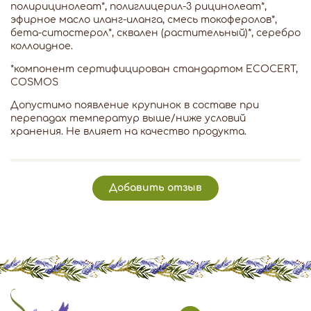
полирицинолеат*, полиглицерил-3 рицинолеат*,
эфирное масло иланг-иланга, смесь токоферолов*,
бета-ситостерол*, сквален (растительный)*, серебро
коллоидное.
*компонент сертифицирован стандартом ECOCERT,
COSMOS
Допустимо появление крупинок в составе при
перепадах температур выше/ниже условий
хранения. Не влияет на качество продукта.
Добавить отзыв