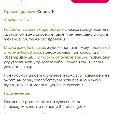
Производитель:
СпивакЪ
Упаковка:
4 г.
Гигиеническая помада Ваниль
с легким сладковатым
ароматом ванили обеспечивает интенсивный уход в
течение длительного времени.
Масла жожоба и какао
глубоко питают кожу,
пчелиный
и карнаубский воск
предохраняют от сухости и
обветривания.
Экстракт стручков ванили
повышает
упругость кожи, придаёт губам более яркий цвет и
ухоженный вид.
Прекрасно питает и смягчает кожу губ, повышает ее
эластичность, способствует заживлению мелких
трещинок, снимает ощущение сухости.
Применение:
Наносите равномерно на губы по мере
необходимости, но не чаще 3-4 раз в день.