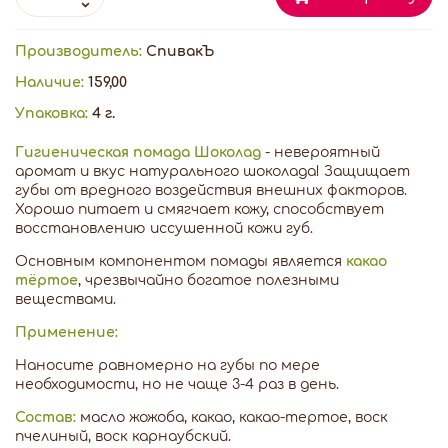
Производитель:
СпивакЪ
Наличие:
159,00
Упаковка:
4 г.
Гигиеническая помада Шоколад
- невероятный
аромат и вкус натурального шоколада! Защищает
губы от вредного воздействия внешних факторов.
Хорошо питает и смягчает кожу, способствует
восстановлению иссушенной кожи губ.
Основным компонентом помады является
какао
тёртое
, чрезвычайно богатое полезными
веществами.
Применение:
Наносите равномерно на губы по мере
необходимости, но не чаще 3-4 раз в день.
Состав:
масло жожоба, какао, какао-тертое, воск
пчелиный, воск карнаубский.