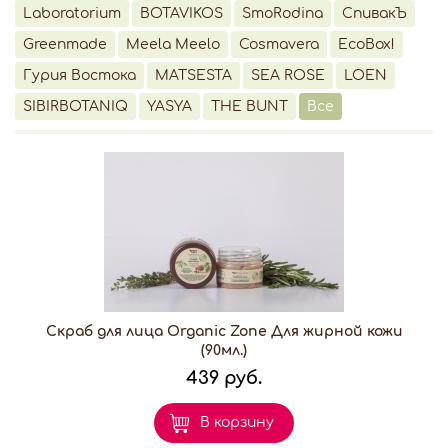
Laboratorium
BOTAVIKOS
SmoRodina
СпивакЪ
Greenmade
Meela Meelo
Cosmavera
EcoBox!
Гурия Востока
MATSESTA
SEA ROSE
LOEN
SIBIRBOTANIQ
YASYA
THE BUNT
Все
Скраб для лица Organic Zone Для жирной кожи
(90мл.)
439 руб.
В корзину