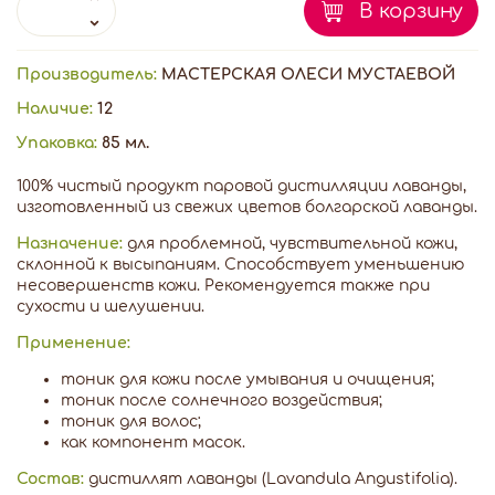
В корзину
Производитель:
МАСТЕРСКАЯ ОЛЕСИ МУСТАЕВОЙ
Наличие:
12
Упаковка:
85 мл.
100% чистый продукт паровой дистилляции лаванды,
изготовленный из свежих цветов болгарской лаванды.
Назначение:
для проблемной, чувствительной кожи,
склонной к высыпаниям. Способствует уменьшению
несовершенств кожи. Рекомендуется также при
сухости и шелушении.
Применение:
тоник для кожи после умывания и очищения;
тоник после солнечного воздействия;
тоник для волос;
как компонент масок.
Состав:
дистиллят лаванды (Lavandula Angustifolia).