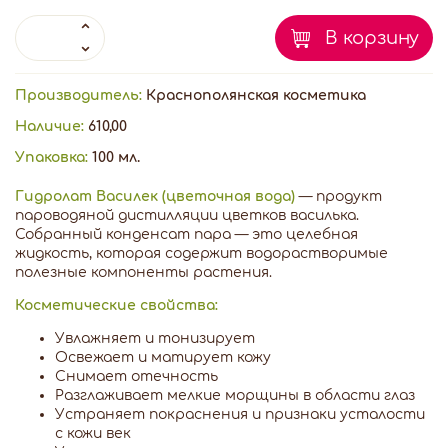
В корзину
Производитель:
Краснополянская косметика
Наличие:
610,00
Упаковка:
100 мл.
Гидролат Василек (цветочная вода)
— продукт
пароводяной дистилляции цветков василька.
Собранный конденсат пара — это целебная
жидкость, которая содержит водорастворимые
полезные компоненты растения.
Косметические свойства:
Увлажняет и тонизирует
Освежает и матирует кожу
Снимает отечность
Разглаживает мелкие морщины в области глаз
Устраняет покраснения и признаки усталости
с кожи век