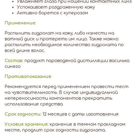
Увлажняет глаза при ношении контактных линз
Успокаивает раздраженную кожу
Активно борется с куперозом
Применение:
Распылить гидролат на кожу, либо нанести на
ватный диск и протереть им лицо. Также можно
распылить необходимое количество гидролата по
всей длине волос.
Состав:
продукт пароводяной дистилляции василька
синего
Противопоказания:
Рекомендуется перед применением провести тест
на чувствительность. В случае индивидуальной
непереносимости компонентов прекратить
использование средства
Срок годности:
12 месяцев с даты изготовления
Условия хранения:
хранение в темном прохладном
месте, продлит срок годности гидролата.