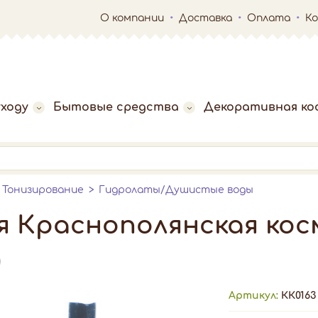
О компании
Доставка
Оплата
К
ходу
Бытовые средства
Декоративная ко
Тонизирование
Гидролаты/Душистые воды
я Краснополянская ко
)
Артикул:
КК0163