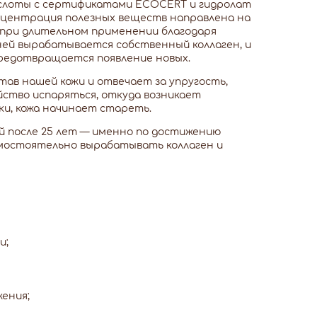
кислоты с сертификатами ECOCERT и гидролат
онцентрация полезных веществ направлена на
а при длительном применении благодаря
ей вырабатывается собственный коллаген, и
предотвращается появление новых.
тав нашей кожи и отвечает за упругость,
йство испаряться, откуда возникает
и, кожа начинает стареть.
й после 25 лет — именно по достижению
амостоятельно вырабатывать коллаген и
и;
жения;