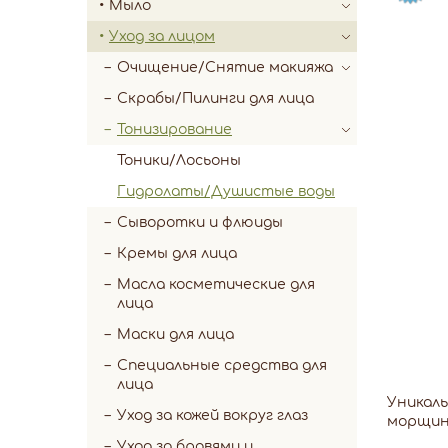
Мыло
Уход за лицом
Очищение/Снятие макияжа
Скрабы/Пилинги для лица
Тонизирование
Тоники/Лосьоны
Гидролаты/Душистые воды
Сыворотки и флюиды
Кремы для лица
Масла косметические для
лица
Маски для лица
Специальные средства для
лица
Уникаль
Уход за кожей вокруг глаз
морщины
Уход за бровями и