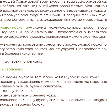
в нашей "Лавандовой" воды входит 2 вида гиалуроновой 
, собранной уже на нашей лавандовой ферме. Мощная к
 восстановление, разглаживание и выравнивание кожи, 
ой формуле происходит стимуляция соединительных ткан
стрее обновляется, разглаживаются мелкие морщинки, 
оновая кислота
— сложная молекула, которая входит в сос
 нормальный обмен в тканях. C возрастом она имеет сво
ное ощущение сухости, появляются мимические морщинк
мендуем использовать средства с гиалуроновой кислото
озраста кожа становится менее упругой и перестает с
 в большом количестве.
т для всех типов кожи.
ые свойства:
ментально увлажняет, проникая в глубокие слои кожи;
могает разглаживать мимические и возрастные морщинк
новенно тонизирует и освежает;
имает усталость;
равнивает тон и рельеф кожи;
покаивает и ликвидирует различные воспаления и раздра
гулирует водный баланс;