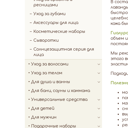
В соста
ресницами
лаванды
быстрое
Уход за губами
целебн
Аксессуары для лица
кожа бы
Косметические наборы
Гиалур
объем и
Сыворотки
постоян
Солнцезащитная серия для
Мы реко
лица
этого в
Уход за волосами
эластин
Уход за телом
Подходи
Для душа и ванны
Полезн
Для бани, сауны и хаммама
мо
по
Универсальные средства
мг
Для детей
сн
вы
Для мужчин
ус
ре
Подарочные наборы