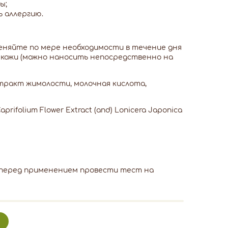
ы;
ь аллергию.
еняйте по мере необходимости в течение дня
 кожи (можно наносить непосредственно на
тракт жимолости, молочная кислота,
Caprifolium Flower Extract (and) Lonicera Japonica
 перед применением провести тест на