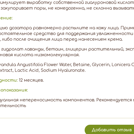
имулирует выработку собственной гиалуроновой кислот
 закупоривает поры, не комедогенна, не склонна вызыват
ение:
ью дозатора равномерно распылите на кожу лица. Прим
остоятельное средство для поддержания увлажненности
, либо после очищения лица перед нанесением крема.
гидролат лаванды, бетаин, глицерин растительный, экс
новая кислота низкомолекулярная.
andula Angustifolia Flower Water, Betaine, Glycerin, Lonicera 
xtract, Lactic Acid, Sodium Hyaluronate.
дности:
12 месяцев.
опоказания:
дуальная непереносимость компонентов. Рекомендуется
ительность
Добавить отзыв