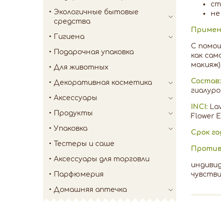
ст
Экологичные бытовые
не
средства
Примен
Гигиена
С помощ
Подарочная упаковка
как сам
макияж)
Для животных
Состав:
Декоративная косметика
гиалуро
Аксессуары
INCI:
Lav
Продукты
Flower E
Упаковка
Срок го
Тестеры и саше
Против
Аксессуары для торговли
индиви
Парфюмерия
чувств
Домашняя аптечка