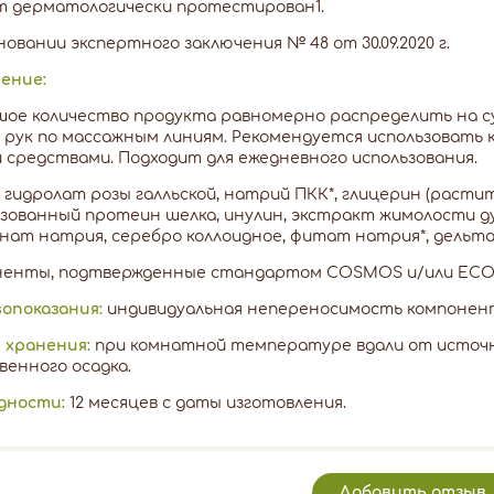
т дерматологически протестирован1.
основании экспертного заключения № 48 от 30.09.2020 г.
ение:
ое количество продукта равномерно распределить на с
 рук по массажным линиям. Рекомендуется использовать 
 средствами. Подходит для ежедневного использования.
гидролат розы галльской, натрий ПКК*, глицерин (растит
зованный протеин шелка, инулин, экстракт жимолости д
нат натрия, серебро коллоидное, фитат натрия*, дельт
оненты, подтвержденные стандартом COSMOS и/или ECO
опоказания:
индивидуальная непереносимость компонен
 хранения:
при комнатной температуре вдали от источн
енного осадка.
одности:
12 месяцев с даты изготовления.
Добавить отзыв