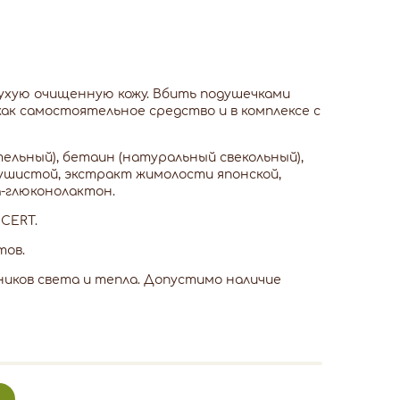
ухую очищенную кожу. Вбить подушечками
как самостоятельное средство и в комплексе с
ельный), бетаин (натуральный свекольный),
ушистой, экстракт жимолости японской,
а-глюконолактон.
CERT.
тов.
иков света и тепла. Допустимо наличие