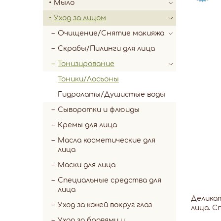
Мыло
Уход за лицом
Очищение/Снятие макияжа
Скрабы/Пилинги для лица
Тонизирование
Тоники/Лосьоны
Гидролаты/Душистые воды
Сыворотки и флюиды
Кремы для лица
Масла косметические для
лица
Маски для лица
Специальные средства для
лица
Деликат
Уход за кожей вокруг глаз
лица. С
Уход за бровями и