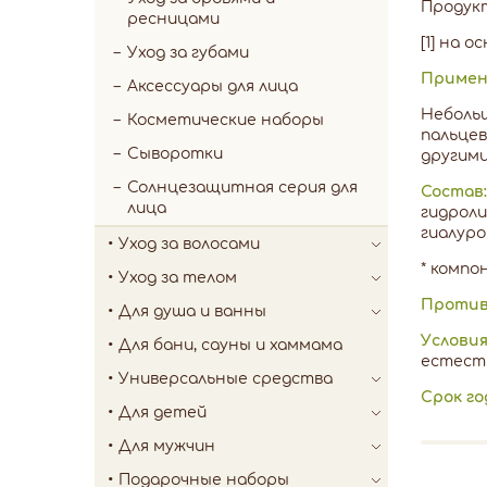
Продук
ресницами
[1] на 
Уход за губами
Примен
Аксессуары для лица
Небольш
Косметические наборы
пальцев
Сыворотки
другими
Солнцезащитная серия для
Состав:
лица
гидроли
гиалуро
Уход за волосами
* комп
Уход за телом
Против
Для душа и ванны
Условия
Для бани, сауны и хаммама
естеств
Универсальные средства
Срок г
Для детей
Для мужчин
Подарочные наборы