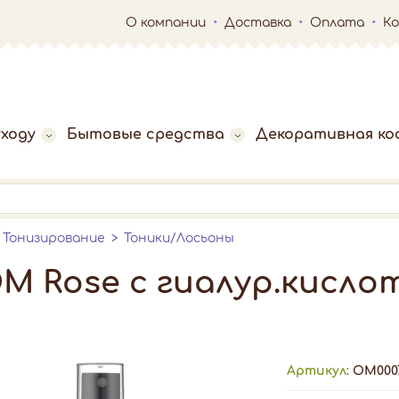
О компании
Доставка
Оплата
К
ходу
Бытовые средства
Декоративная ко
Тонизирование
Тоники/Лосьоны
М Rose с гиалур.кисло
Артикул:
ОМ000