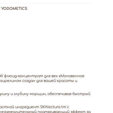
:
YODOMETICS
OW флюид-концентрат для век «Мгновенное
Аргирелином создан для вашей красоты и
длину и глубину морщин, обеспечивая быстрый
стной ингредиент SKINectura tm с
т незамедлительный подтягивающий эффект за