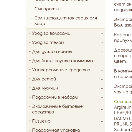
счет а
Сыворотки
поддерж
Солнцезащитная серия для
Экстрак
лица
Ваш взг
Уход за волосами
Кофеин 
припухл
Уход за телом
Драгоце
Для душа и ванны
старен
Для бани, сауны и хаммама
цвет.
Универсальные средства
В компл
и проло
Для детей
Экстрак
Для мужчин
чая на 
Подарочные наборы
Состав:
Экологичные бытовые
Argirel
средства
LEAF/F
BALM) L
Гигиена
PRUNUS 
Sodium S
Подарочная упаковка