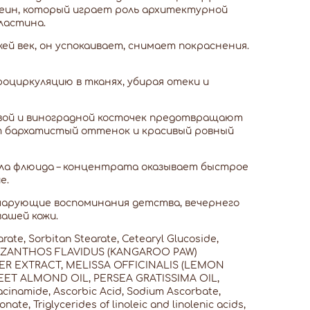
еин, который играет роль архитектурной
эластина.
ей век, он успокаивает, снимает покраснения.
оциркуляцию в тканях, убирая отеки и
совой и виноградной косточек предотвращают
т бархатистый оттенок и красивый ровный
рмула флюида – концентрата оказывает быстрое
е.
 чарующие воспоминания детства, вечернего
вашей кожи.
arate, Sorbitan Stearate, Cetearyl Glucoside,
 ANIGOZANTHOS FLAVIDUS (KANGAROO PAW)
R EXTRACT, MELISSA OFFICINALIS (LEMON
WEET ALMOND OIL, PERSEA GRATISSIMA OIL,
cinamide, Ascorbic Acid, Sodium Ascorbate,
nate, Triglycerides of linoleic and linolenic acids,