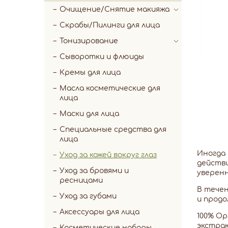
Очищение/Снятие макияжа
Скрабы/Пилинги для лица
Тонизирование
Сыворотки и флюиды
Кремы для лица
Масла косметические для
лица
Маски для лица
Специальные средства для
лица
Иногда 
Уход за кожей вокруг глаз
действи
Уход за бровями и
уверенн
ресницами
В течен
Уход за губами
и продо
Аксессуары для лица
100% Ор
экстрак
Косметические наборы