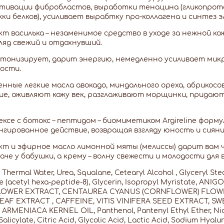
ктивации фибробластов, выработки тенацина (гликопрот
ки белков), усиливает вырабтку про-коллагена и синтез 
т василька – незаменимое средство в уходе за нежной кож
ляд свежий и отдохнувший.
тонизирует, дарит энергию, немедленно усиливает микр
ости.
нные легкие масла авокадо, миндального ореха, абрико
ие, оживляют кожу век, разглаживают морщинки, придаю
ексе с ботокс – пептидом – биомиметиком Argireline фо
нгированное действие, возвращая взгляду юность и сияни
т и эфирное масло лимонной мяты (мелиссы) дарит вам
даче у бабушки, а крему – волну свежести и молодости для 
Thermal Water, Urea, Squalane, Cetearyl Alcohol , Glyceryl Ste
ine (acetyl hexa-peptide-8), Glycerin, Isopropyl Myristate,
LOWER EXTRACT, CENTAUREA CYANUS (CORNFLOWER) FLOWE
EAF EXTRACT , CAFFEINE, VITIS VINIFERA SEED EXTRACT, S
ARMENIACA KERNEL OIL, Panthenol, Pantenyl Ethyl Ether, Nia
alicylate, Citric Acid, Glycolic Acid, Lactic Acid, Sodium Hyaluro