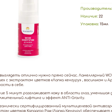
Производитель
Наличие:
22
Упаковка:
15мл
выглядеть отлично нужно прямо сейчас. Ламеллярный W
е» с экстрактом цветков «Лапка кенгуру» , васильком и 
ости в себе.
ие 5 минут разглаживает кожу в области глаз, уменьшая 
лжительный лифтинг и эффект ANTI-Gravity.
ганически сертифицированный мультицелевой антивозра
том цветков Kangaroo Paw (Лапка Кенгуру) обеспечивае