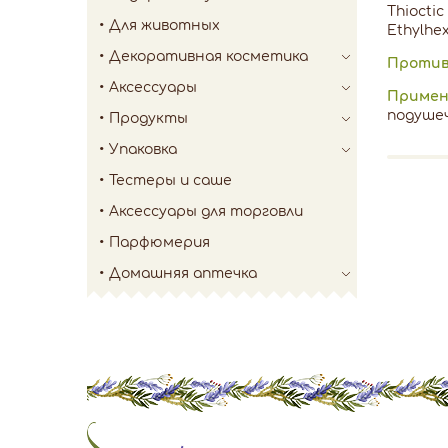
Thioctic
Для животных
Ethylhe
Декоративная косметика
Против
Аксессуары
Примен
подушеч
Продукты
Упаковка
Тестеры и саше
Аксессуары для торговли
Парфюмерия
Домашняя аптечка