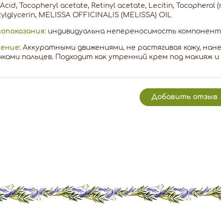
 Acid, Tocopheryl acetate, Retinyl acetate, Lecitin, Tocopherol (
xylglycerin, MELISSA OFFICINALIS (MELISSA) OIL
опоказания:
индивидуальна непереносимость компонент
ение:
Аккуратными движениями, не растягивая кожу, нане
ками пальцев. Подходит как утренний крем под макияж и д
Добавить отзыв