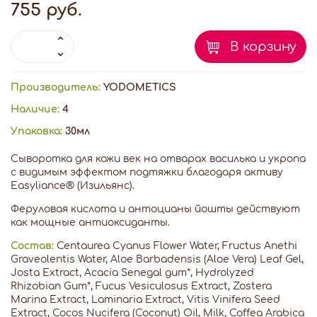
755 руб.
В корзину
Производитель:
YODOMETICS
Наличие:
4
Упаковка:
30мл
Сыворотка для кожи век на отварах василька и укропа
с видимым эффектом подтяжки благодаря активу
Easyliance® (Изильянс).
Феруловая кислота и антоцианы йошты действуют
как мощные антиоксиданты.
Состав:
Centaurea Cyanus Flower Water, Fructus Anethi
Graveolentis Water, Aloe Barbadensis (Aloe Vera) Leaf Gel,
Josta Extract, Acacia Senegal gum*, Hydrolyzed
Rhizobian Gum*, Fucus Vesiculosus Extract, Zostera
Marina Extract, Laminaria Extract, Vitis Vinifera Seed
Extract, Cocos Nucifera (Coconut) Oil, Milk, Coffea Arabica